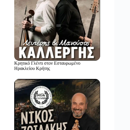
Κρητικό Γλέντι στον Εσταυρωμένο
Ηρακλείου Κρήτης