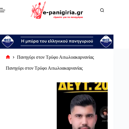
Μετάβαση
στο
περιεχόμενο
Πανηγύρι στον Τρύφο Αιτωλοακαρνανίας
Αρχική
σελίδα
Πανηγύρι στον Τρύφο Αιτωλοακαρνανίας