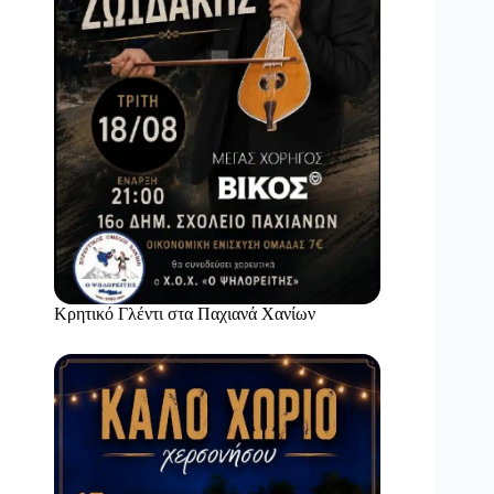
Κρητικό Γλέντι στα Παχιανά Χανίων