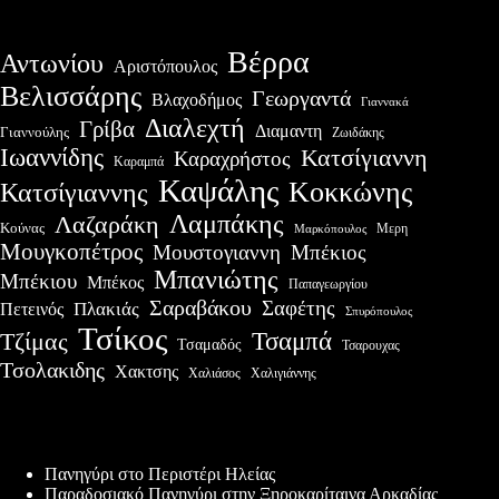
Βέρρα
Αντωνίου
Αριστόπουλος
Βελισσάρης
Γεωργαντά
Βλαχοδήμος
Γιαννακά
Διαλεχτή
Γρίβα
Διαμαντη
Γιαννούλης
Ζωιδάκης
Ιωαννίδης
Κατσίγιαννη
Καραχρήστος
Καραμπά
Καψάλης
Κοκκώνης
Κατσίγιαννης
Λαμπάκης
Λαζαράκη
Κούνας
Μερη
Μαρκόπουλος
Μουγκοπέτρος
Μουστογιαννη
Μπέκιος
Μπανιώτης
Μπέκιου
Μπέκος
Παπαγεωργίου
Σαραβάκου
Σαφέτης
Πλακιάς
Πετεινός
Σπυρόπουλος
Τσίκος
Τσαμπά
Τζίμας
Τσαμαδός
Τσαρουχας
Τσολακιδης
Χακτσης
Χαλιάσος
Χαλιγιάννης
Πρόσφατες δημοσιεύσεις
Πανηγύρι στο Περιστέρι Ηλείας
Παραδοσιακό Πανηγύρι στην Ξηροκαρίταινα Αρκαδίας