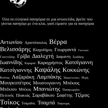
Όλα τα ελληνικά πανηγύρια σε μια ιστοσελίδα, βρείτε που
γίνεται πανηγύρι με ένα κλικ, γιατί είμαστε για τα πανηγύρια
Βέρρα
Αντωνίου
Αριστόπουλος
Βελισσάρης
Γεωργαντά
Βλαχοδήμος
Γιαννακά
Διαλεχτή
Γρίβα
Διαμαντη
Γιαννούλης
Ζωιδάκης
Ιωαννίδης
Κατσίγιαννη
Καραχρήστος
Καραμπά
Καψάλης
Κοκκώνης
Κατσίγιαννης
Λαμπάκης
Λαζαράκη
Κούνας
Μερη
Μαρκόπουλος
Μουγκοπέτρος
Μουστογιαννη
Μπέκιος
Μπανιώτης
Μπέκιου
Μπέκος
Παπαγεωργίου
Τζίμας
Σαραβάκου
Σαφέτης
Πλακιάς
Πετεινός
Τσίκος
Τσαμπά
Τσαμαδός
Τσαρουχας