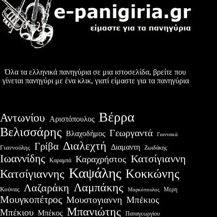
Όλα τα ελληνικά πανηγύρια σε μια ιστοσελίδα, βρείτε που
γίνεται πανηγύρι με ένα κλικ, γιατί είμαστε για τα πανηγύρια
Βέρρα
Αντωνίου
Αριστόπουλος
Βελισσάρης
Γεωργαντά
Βλαχοδήμος
Γιαννακά
Διαλεχτή
Γρίβα
Διαμαντη
Γιαννούλης
Ζωιδάκης
Ιωαννίδης
Κατσίγιαννη
Καραχρήστος
Καραμπά
Καψάλης
Κοκκώνης
Κατσίγιαννης
Λαμπάκης
Λαζαράκη
Κούνας
Μερη
Μαρκόπουλος
Μουγκοπέτρος
Μουστογιαννη
Μπέκιος
Μπανιώτης
Μπέκιου
Μπέκος
Παπαγεωργίου