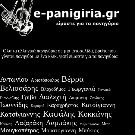
Όλα τα ελληνικά πανηγύρια σε μια ιστοσελίδα, βρείτε που
γίνεται πανηγύρι με ένα κλικ, γιατί είμαστε για τα πανηγύρια
Βέρρα
Αντωνίου
Αριστόπουλος
Βελισσάρης
Γεωργαντά
Βλαχοδήμος
Γιαννακά
Διαλεχτή
Γρίβα
Διαμαντη
Γιαννούλης
Ζωιδάκης
Ιωαννίδης
Κατσίγιαννη
Καραχρήστος
Καραμπά
Καψάλης
Κοκκώνης
Κατσίγιαννης
Λαμπάκης
Λαζαράκη
Κούνας
Μερη
Μαρκόπουλος
Μουγκοπέτρος
Μουστογιαννη
Μπέκιος