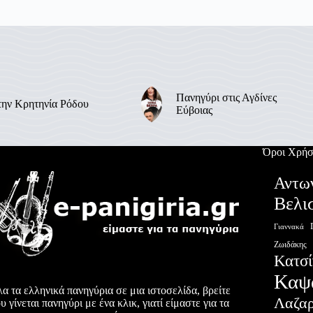
Πανηγύρι στις Αγδίνες
την Κρητηνία Ρόδου
Εύβοιας
Όροι Χρήσ
Αντω
Βελι
Γιαννακά
Ζωιδάκης
Κατσί
Καψ
α τα ελληνικά πανηγύρια σε μια ιστοσελίδα, βρείτε
Λαζα
υ γίνεται πανηγύρι με ένα κλικ, γιατί είμαστε για τα