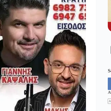
S
Α
N
re