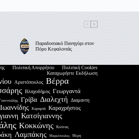
Παραδοσιακό Πανηγύρι στον
Πόρο Κεφαλονιάς
ης
Πολιτική Απορρήτου
Πολιτική Cookies
Καταχωρήστε Εκδήλωση
Βέρρα
νίου
Αριστόπουλος
σσάρης
Γεωργαντά
Βλαχοδήμος
Διαλεχτή
Γρίβα
Διαμαντη
Γιαννούλης
Ιωαννίδης
Καραχρήστος
Καραμπά
Κατσίγιαννης
γιαννη
άλης
Κοκκώνης
Κούνας
Λαμπάκης
ράκη
Μερη
Μαρκόπουλος