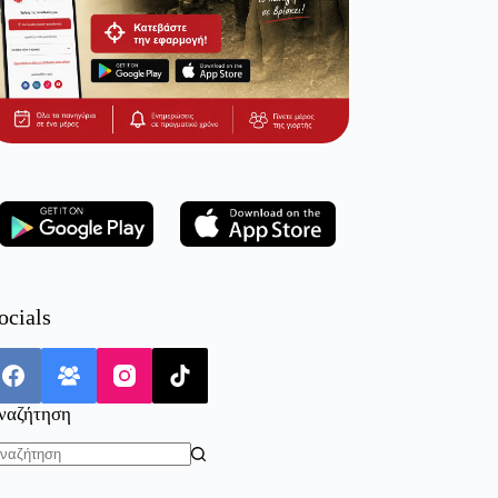
ocials
ναζήτηση
o
sults