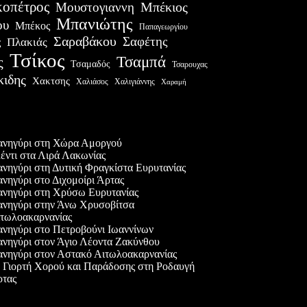
οπέτρος
Μουστογιαννη
Μπέκιος
Μπανιώτης
ου
Μπέκος
Παπαγεωργίου
Σαραβάκου
Σαφέτης
Πλακιάς
ς
Τσίκος
Τσαμπά
ς
Τσαμαδός
Τσαρουχας
κιδης
Χακτσης
Χαλιάσος
Χαλιγιάννης
Χαραμή
ες δημοσιεύσεις
νηγύρι στη Χώρα Αμοργού
έντι στα Λιρά Λακωνίας
νηγύρι στη Δυτική Φραγκίστα Ευρυτανίας
νηγύρι στο Διχομοίρι Άρτας
νηγύρι στη Χρύσω Ευρυτανίας
νηγύρι στην Άνω Χρυσοβίτσα
τωλοακαρνανίας
νηγύρι στο Πετροβούνι Ιωαννίνων
νηγύρι στον Άγιο Λέοντα Ζακύνθου
νηγύρι στον Αστακό Αιτωλοακαρνανίας
 Γιορτή Χορού και Παράδοσης στη Ροδαυγή
τας