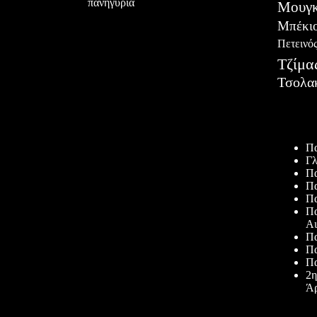
πανηγύρια
Μουγκ
Μπέκι
Πετεινό
Τζίμα
Τσολα
Πρόσφατ
Πα
Γλ
Πα
Πα
Πα
Πα
Αι
Πα
Πα
Πα
2η
Άρ