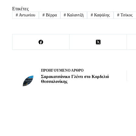
Ετικέτες
#
Αντωνίου
#
Βέρρα
#
Καλαντζή
#
Καψάλης
#
Τσίκος
ΠΡΟΗΓΟΎΜΕΝΟ
ΆΡΘΡΟ
Σαρακατσάνικο Γλέντι στο Κορδελιό
Θεσσαλονίκης