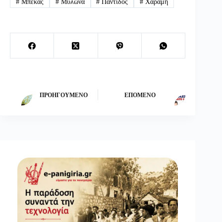
#
Μπέκας
#
Μυλωνά
#
Παντιδος
#
Χαραμή
ΠΡΟΗΓΟΎΜΕΝΟ
ΕΠΌΜΕΝΟ