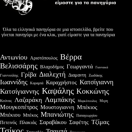
Όλα τα ελληνικά πανηγύρια σε μια ιστοσελίδα, βρείτε που
γίνεται πανηγύρι με ένα κλικ, γιατί είμαστε για τα πανηγύρια
Βέρρα
Αντωνίου
Αριστόπουλος
Βελισσάρης
Γεωργαντά
Βλαχοδήμος
Γιαννακά
Διαλεχτή
Γρίβα
Διαμαντη
Γιαννούλης
Ζωιδάκης
Ιωαννίδης
Κατσίγιαννη
Καραχρήστος
Καραμπά
Καψάλης
Κοκκώνης
Κατσίγιαννης
Λαμπάκης
Λαζαράκη
Κούνας
Μερη
Μαρκόπουλος
Μουγκοπέτρος
Μουστογιαννη
Μπέκιος
Μπανιώτης
Μπέκιου
Μπέκος
Παπαγεωργίου
Τζίμας
Σαραβάκου
Σαφέτης
Πλακιάς
Πετεινός
Τσίκος
Τσαμπά