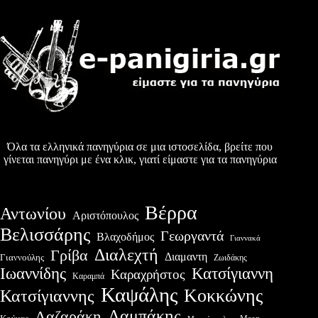
Όλα τα ελληνικά πανηγύρια σε μια ιστοσελίδα, βρείτε που
γίνεται πανηγύρι με ένα κλικ, γιατί είμαστε για τα πανηγύρια
Βέρρα
Αντωνίου
Αριστόπουλος
Βελισσάρης
Γεωργαντά
Βλαχοδήμος
Γιαννακά
Διαλεχτή
Γρίβα
Διαμαντη
Γιαννούλης
Ζωιδάκης
Ιωαννίδης
Κατσίγιαννη
Καραχρήστος
Καραμπά
Καψάλης
Κοκκώνης
Κατσίγιαννης
Λαμπάκης
Λαζαράκη