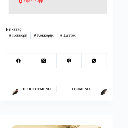
Open in app
Ετικέτες
#
Κόκκορη
#
Κόκκορης
#
Σιέττος
ΠΡΟΗΓΟΎΜΕΝΟ
ΕΠΌΜΕΝΟ