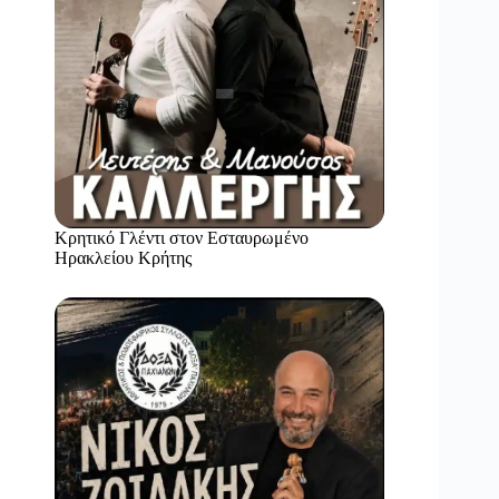
Κρητικό Γλέντι στον Εσταυρωμένο
Ηρακλείου Κρήτης