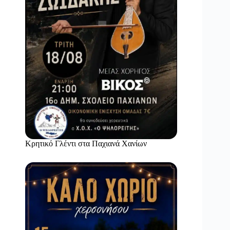
Κρητικό Γλέντι στα Παχιανά Χανίων