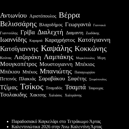
Βέρρα
Αντωνίου
Αριστόπουλος
Βελισσάρης
Γεωργαντά
Βλαχοδήμος
Γιαννακά
Διαλεχτή
Γρίβα
Διαμαντη
Γιαννούλης
Ζωιδάκης
Ιωαννίδης
Κατσίγιαννη
Καραχρήστος
Καραμπά
Καψάλης
Κοκκώνης
Κατσίγιαννης
Λαμπάκης
Λαζαράκη
Κούνας
Μερη
Μαρκόπουλος
Μουγκοπέτρος
Μουστογιαννη
Μπέκιος
Μπανιώτης
Μπέκιου
Μπέκος
Παπαγεωργίου
Σαραβάκου
Σαφέτης
Πλακιάς
Πετεινός
Σπυρόπουλος
Τσίκος
Τσαμπά
Τζίμας
Τσαμαδός
Τσαρουχας
Τσολακιδης
Χακτσης
Χαλιάσος
Χαλιγιάννης
Πρόσφατες δημοσιεύσεις
Παραδοσιακό Καγκελάρι στο Τετράκωμο Άρτας
Καλεντινιώτικα 2026 στην Άνω Καλεντίνη Άρτας