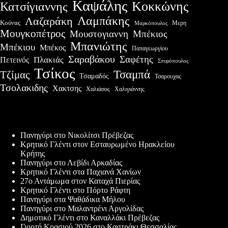
Καψάλης
Κοκκώνης
Κατσίγιαννης
Λαμπάκης
Λαζαράκη
Κούνας
Μερη
Μαρκόπουλος
Μουγκοπέτρος
Μουστογιαννη
Μπέκιος
Μπανιώτης
Μπέκιου
Μπέκος
Παπαγεωργίου
Σαραβάκου
Σαφέτης
Πλακιάς
Πετεινός
Σπυρόπουλος
Τσίκος
Τσαμπά
Τζίμας
Τσαμαδός
Τσαρουχας
Τσολακιδης
Χακτσης
Χαλιγιάννης
Χαλιάσος
Πρόσφατες δημοσιεύσεις
Πανηγύρι στο Νικολίτσι Πρέβεζας
Κρητικό Γλέντι στον Εσταυρωμένο Ηρακλείου
Κρήτης
Πανηγύρι στο Λεβίδι Αρκαδίας
Κρητικό Γλέντι στα Παχιανά Χανίων
27ο Αντάμωμα στον Καταχά Πιερίας
Κρητικό Γλέντι στο Πόρτο Ράφτη
Πανηγύρι στα Ψαθάδικα Μήλου
Πανηγύρι στο Μαλαντρένι Αργολίδας
Δημοτικό Γλέντι στο Καναλλάκι Πρέβεζας
Γιορτή Κρασιού 2026 στο Καστράκι Θεσσαλίας