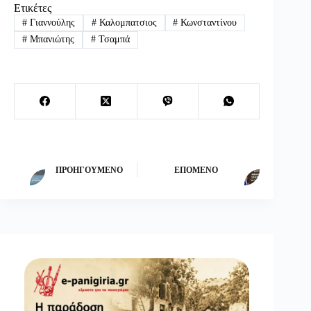
Ετικέτες
#
Γιαννούλης
#
Καλομπατσιος
#
Κωνσταντίνου
#
Μπανιώτης
#
Τσαμπά
ΠΡΟΗΓΟΎΜΕΝΟ
ΕΠΌΜΕΝΟ