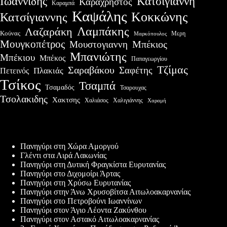
Ιωαννίδης
Κατσίγιαννη
Καραχρήστος
Καραμπά
Καψάλης
Κοκκώνης
Κατσίγιαννης
Λαμπάκης
Λαζαράκη
Κούνας
Μερη
Μαρκόπουλος
Μουγκοπέτρος
Μουστογιαννη
Μπέκιος
Μπανιώτης
Μπέκιου
Μπέκος
Παπαγεωργίου
Τζίμας
Σαραβάκου
Σαφέτης
Πλακιάς
Πετεινός
Τσίκος
Τσαμπά
Τσαμαδός
Τσαρουχας
Τσολακιδης
Χακτσης
Χαλιάσος
Χαλιγιάννης
Χαραμή
Πρόσφατες δημοσιεύσεις
Πανηγύρι στη Χώρα Αμοργού
Γλέντι στα Λιρά Λακωνίας
Πανηγύρι στη Δυτική Φραγκίστα Ευρυτανίας
Πανηγύρι στο Διχομοίρι Άρτας
Πανηγύρι στη Χρύσω Ευρυτανίας
Πανηγύρι στην Άνω Χρυσοβίτσα Αιτωλοακαρνανίας
Πανηγύρι στο Πετροβούνι Ιωαννίνων
Πανηγύρι στον Άγιο Λέοντα Ζακύνθου
Πανηγύρι στον Αστακό Αιτωλοακαρνανίας