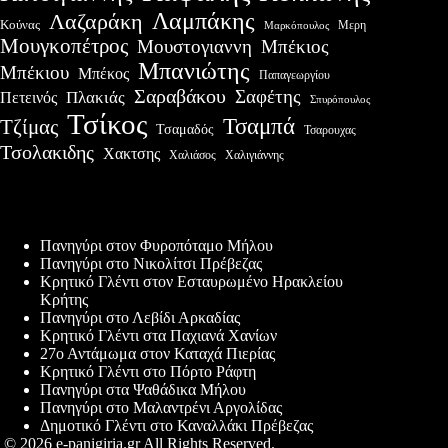
Λαμπάκης
Λαζαράκη
Κούνας
Μερη
Μαρκόπουλος
Μουγκοπέτρος
Μουστογιαννη
Μπέκιος
Μπανιώτης
Μπέκιου
Μπέκος
Παπαγεωργίου
Σαραβάκου
Σαφέτης
Πλακιάς
Πετεινός
Σπυρόπουλος
Τσίκος
Τσαμπά
Τζίμας
Τσαμαδός
Τσαρουχας
Τσολακιδης
Χακτσης
Χαλιγιάννης
Χαλιάσος
Πρόσφατες δημοσιεύσεις
Πανηγύρι στον Φυροπόταμο Μήλου
Πανηγύρι στο Νικολίτσι Πρέβεζας
Κρητικό Γλέντι στον Εσταυρωμένο Ηρακλείου
Κρήτης
Πανηγύρι στο Λεβίδι Αρκαδίας
Κρητικό Γλέντι στα Παχιανά Χανίων
27ο Αντάμωμα στον Καταχά Πιερίας
Κρητικό Γλέντι στο Πόρτο Ράφτη
Πανηγύρι στα Ψαθάδικα Μήλου
Πανηγύρι στο Μαλαντρένι Αργολίδας
Δημοτικό Γλέντι στο Καναλλάκι Πρέβεζας
© 2026 e-panigiria.gr All Rights Reserved.