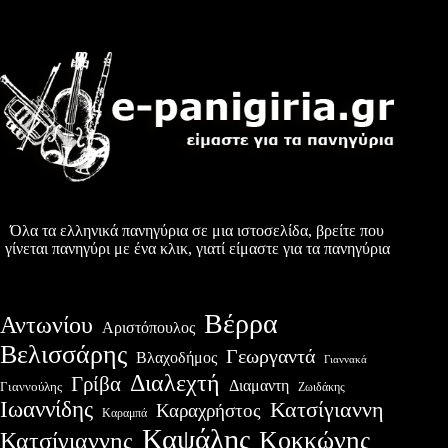
Όλα τα ελληνικά πανηγύρια σε μια ιστοσελίδα, βρείτε που
γίνεται πανηγύρι με ένα κλικ, γιατί είμαστε για τα πανηγύρια
Βέρρα
Αντωνίου
Αριστόπουλος
Βελισσάρης
Γεωργαντά
Βλαχοδήμος
Γιαννακά
Διαλεχτή
Γρίβα
Διαμαντη
Γιαννούλης
Ζωιδάκης
Ιωαννίδης
Κατσίγιαννη
Καραχρήστος
Καραμπά
Καψάλης
Κοκκώνης
Κατσίγιαννης