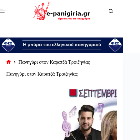
Μετάβαση
στο
περιεχόμενο
Πανηγύρι στον Καρατζά Τροιζηνίας
Αρχική
σελίδα
Πανηγύρι στον Καρατζά Τροιζηνίας