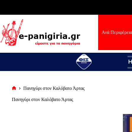
Μετάβαση
στο
περιεχόμενο
Ανά Περιφέρει
Πανηγύρι στον Καλόβατο Άρτας
Αρχική
σελίδα
Πανηγύρι στον Καλόβατο Άρτας