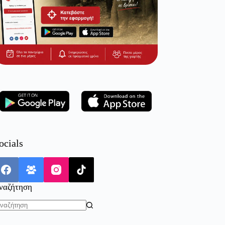
ocials
ναζήτηση
o
sults