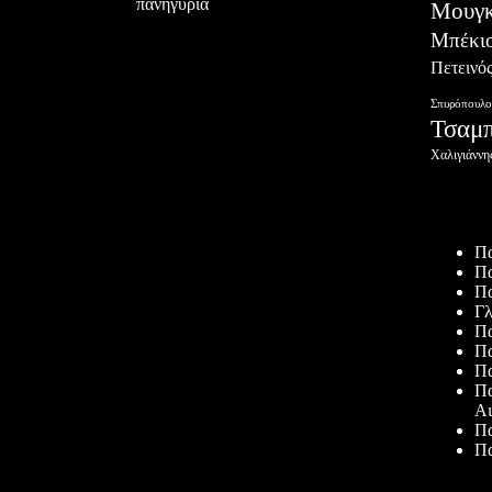
πανηγύρια
Μουγκ
Μπέκι
Πετεινό
Σπυρόπουλο
Τσαμ
Χαλιγιάννη
Πρόσφατ
Πα
Πα
Πα
Γλ
Πα
Πα
Πα
Πα
Αι
Πα
Πα