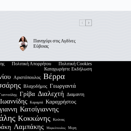
Πανηγύρι στις Αγδίνες
Εύβοιας
ης
Πολιτική Απορρήτου
Πολιτική Cookies
Καταχωρήστε Εκδήλωση
Βέρρα
νίου
Αριστόπουλος
σσάρης
Γεωργαντά
Βλαχοδήμος
Διαλεχτή
Γρίβα
Διαμαντη
Γιαννούλης
Ιωαννίδης
Καραχρήστος
Καραμπά
Κατσίγιαννης
γιαννη
άλης
Κοκκώνης
Κούνας
Λαμπάκης
ράκη
Μερη
Μαρκόπουλος