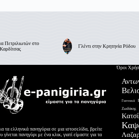
α Πετριλιωτών στο
Γλέντι στην Κρητηνία Ρόδου
 Καρδίτσας
Όροι Χρήσ
Αντω
Βελι
Γιαννακά
Ζωιδάκης
Κατσί
Καψ
α τα ελληνικά πανηγύρια σε μια ιστοσελίδα, βρείτε
Λαζα
υ γίνεται πανηγύρι με ένα κλικ, γιατί είμαστε για τα