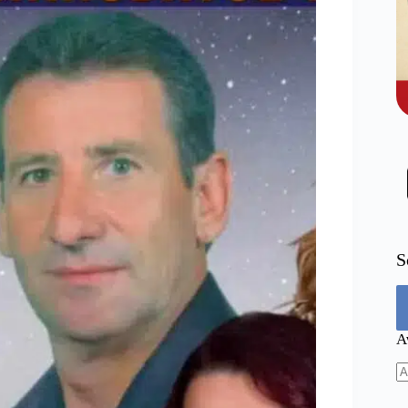
S
Α
N
re