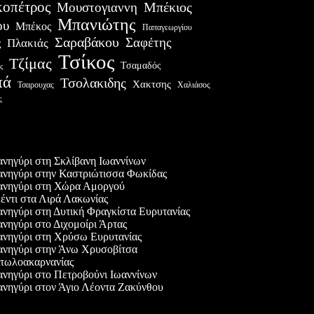
οπέτρος
Μουστογιαννη
Μπέκιος
Μπανιώτης
ου
Μπέκος
Παπαγεωργίου
Σαραβάκου
Σαφέτης
Πλακιάς
ς
Τσίκος
Τζίμας
Τσαμαδός
ς
πά
Τσολακιδης
Χακτσης
Χαλιάσος
Τσαρουχας
ς
ες δημοσιεύσεις
νηγύρι στη Σκλίβανη Ιωαννίνων
νηγύρι στην Καστριώτισσα Φωκίδας
νηγύρι στη Χώρα Αμοργού
έντι στα Λιρά Λακωνίας
νηγύρι στη Δυτική Φραγκίστα Ευρυτανίας
νηγύρι στο Διχομοίρι Άρτας
νηγύρι στη Χρύσω Ευρυτανίας
νηγύρι στην Άνω Χρυσοβίτσα
τωλοακαρνανίας
νηγύρι στο Πετροβούνι Ιωαννίνων
νηγύρι στον Άγιο Λέοντα Ζακύνθου