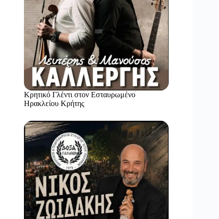
Κρητικό Γλέντι στον Εσταυρωμένο
Ηρακλείου Κρήτης