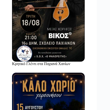
Κρητικό Γλέντι στα Παχιανά Χανίων