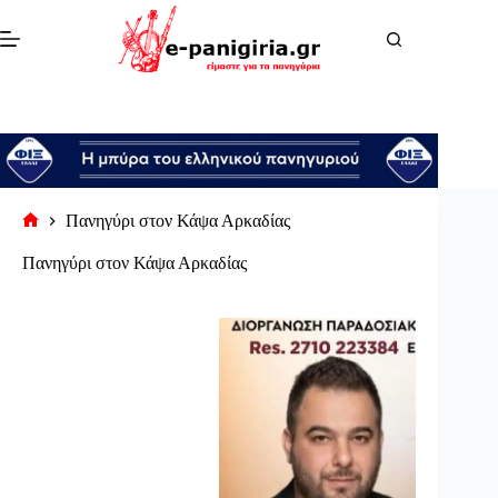
Μετάβαση
στο
περιεχόμενο
Πανηγύρι στον Κάψα Αρκαδίας
Αρχική
σελίδα
Πανηγύρι στον Κάψα Αρκαδίας