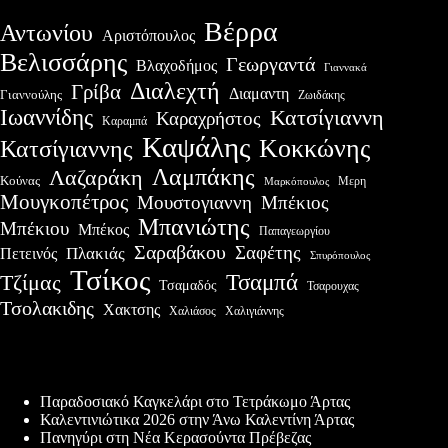
Βέρρα
Αντωνίου
Αριστόπουλος
Βελισσάρης
Γεωργαντά
Βλαχοδήμος
Γιαννακά
Διαλεχτή
Γρίβα
Διαμαντη
Γιαννούλης
Ζωιδάκης
Ιωαννίδης
Κατσίγιαννη
Καραχρήστος
Καραμπά
Καψάλης
Κοκκώνης
Κατσίγιαννης
Λαμπάκης
Λαζαράκη
Κούνας
Μερη
Μαρκόπουλος
Μουγκοπέτρος
Μουστογιαννη
Μπέκιος
Μπανιώτης
Μπέκιου
Μπέκος
Παπαγεωργίου
Σαραβάκου
Σαφέτης
Πλακιάς
Πετεινός
Σπυρόπουλος
Τσίκος
Τσαμπά
Τζίμας
Τσαμαδός
Τσαρουχας
Τσολακιδης
Χακτσης
Χαλιάσος
Χαλιγιάννης
Πρόσφατες δημοσιεύσεις
Παραδοσιακό Καγκελάρι στο Τετράκωμο Άρτας
Καλεντινιώτικα 2026 στην Άνω Καλεντίνη Άρτας
Πανηγύρι στη Νέα Κερασούντα Πρέβεζας