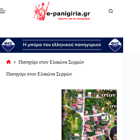
Μετάβαση
στο
περιεχόμενο
Πανηγύρι στον Ελαιώνα Σερρών
Αρχική
σελίδα
Πανηγύρι στον Ελαιώνα Σερρών