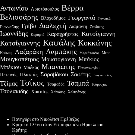
Βέρρα
Αντωνίου
Αριστόπουλος
Βελισσάρης
Γεωργαντά
Βλαχοδήμος
Γιαννακά
Διαλεχτή
Γρίβα
Διαμαντη
Γιαννούλης
Ζωιδάκης
Ιωαννίδης
Κατσίγιαννη
Καραχρήστος
Καραμπά
Καψάλης
Κοκκώνης
Κατσίγιαννης
Λαμπάκης
Λαζαράκη
Κούνας
Μερη
Μαρκόπουλος
Μουγκοπέτρος
Μουστογιαννη
Μπέκιος
Μπανιώτης
Μπέκιου
Μπέκος
Παπαγεωργίου
Σαραβάκου
Σαφέτης
Πλακιάς
Πετεινός
Σπυρόπουλος
Τσίκος
Τσαμπά
Τζίμας
Τσαμαδός
Τσαρουχας
Τσολακιδης
Χακτσης
Χαλιγιάννης
Χαλιάσος
Πρόσφατες δημοσιεύσεις
Πανηγύρι στο Νικολίτσι Πρέβεζας
Κρητικό Γλέντι στον Εσταυρωμένο Ηρακλείου
Κρήτης