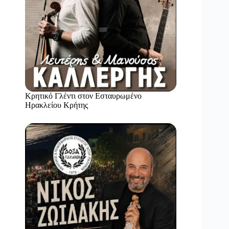
Κρητικό Γλέντι στον Εσταυρωμένο
Ηρακλείου Κρήτης