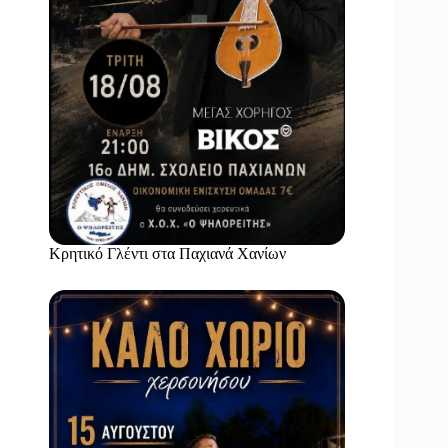
Κρητικό Γλέντι στα Παχιανά Χανίων