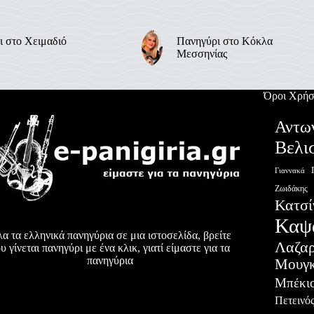
ι στο Χειμαδιό
Πανηγύρι στο Κόκλα
Μεσσηνίας
Όροι Χρήσ
Αντω
Βελι
Γιαννακά
Ζωιδάκης
Κατσί
Καψ
α τα ελληνικά πανηγύρια σε μια ιστοσελίδα, βρείτε
Λαζα
υ γίνεται πανηγύρι με ένα κλικ, γιατί είμαστε για τα
πανηγύρια
Μουγκ
Μπέκι
Πετεινό