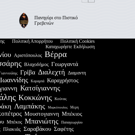
Πανηγύρι στο Πιστικό
Γρεβενών
ης
Πολιτική Απορρήτου
Πολιτική Cookies
Καταχωρήστε Εκδήλωση
Βέρρα
νίου
Αριστόπουλος
σσάρης
Γεωργαντά
Βλαχοδήμος
Διαλεχτή
Γρίβα
Διαμαντη
Γιαννούλης
Ιωαννίδης
Καραχρήστος
Καραμπά
Κατσίγιαννης
γιαννη
άλης
Κοκκώνης
Κούνας
Λαμπάκης
ράκη
Μερη
Μαρκόπουλος
οπέτρος
Μουστογιαννη
Μπέκιος
Μπανιώτης
ου
Μπέκος
Παπαγεωργίου
Σαραβάκου
Σαφέτης
Πλακιάς
ς