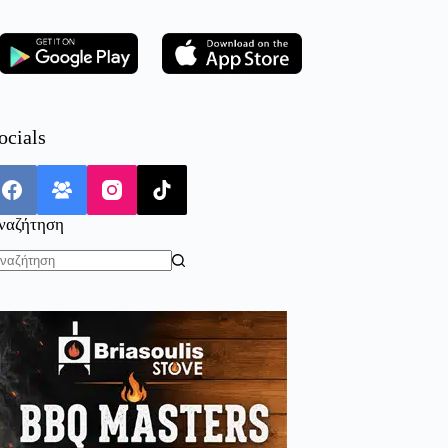
ocials
ναζήτηση
o
sults