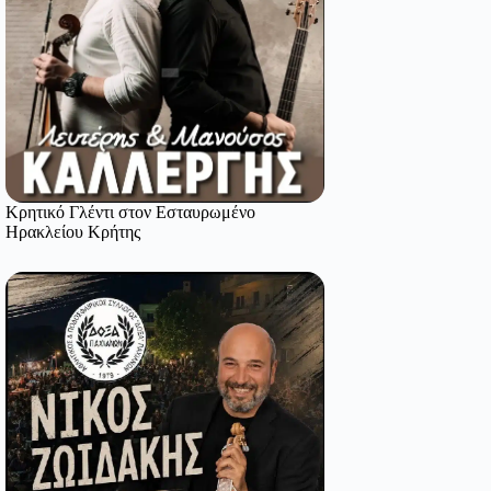
Κρητικό Γλέντι στον Εσταυρωμένο
Ηρακλείου Κρήτης