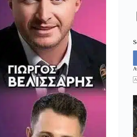
S
Α
N
re