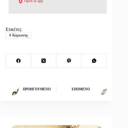
Open in app
Ετικέτες
#
Καρκανης
ΠΡΟΗΓΟΎΜΕΝΟ
ΕΠΌΜΕΝΟ