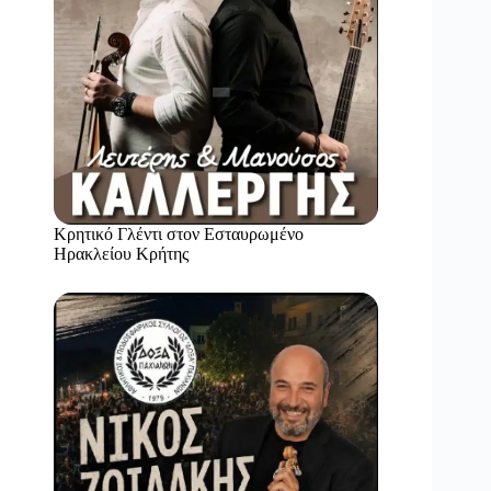
Κρητικό Γλέντι στον Εσταυρωμένο
Ηρακλείου Κρήτης