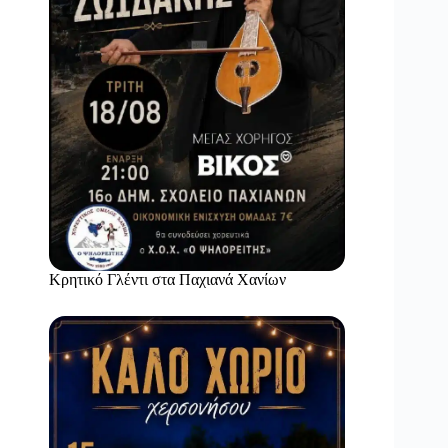
Κρητικό Γλέντι στα Παχιανά Χανίων