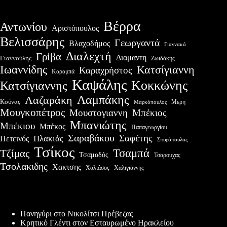
Βέρρα
Αντωνίου
Αριστόπουλος
Βελισσάρης
Γεωργαντά
Βλαχοδήμος
Γιαννακά
Διαλεχτή
Γρίβα
Διαμαντη
Γιαννούλης
Ζωιδάκης
Ιωαννίδης
Κατσίγιαννη
Καραχρήστος
Καραμπά
Καψάλης
Κοκκώνης
Κατσίγιαννης
Λαμπάκης
Λαζαράκη
Κούνας
Μερη
Μαρκόπουλος
Μουγκοπέτρος
Μουστογιαννη
Μπέκιος
Μπανιώτης
Μπέκιου
Μπέκος
Παπαγεωργίου
Σαραβάκου
Σαφέτης
Πλακιάς
Πετεινός
Σπυρόπουλος
Τσίκος
Τσαμπά
Τζίμας
Τσαμαδός
Τσαρουχας
Τσολακιδης
Χακτσης
Χαλιγιάννης
Χαλιάσος
Πρόσφατες δημοσιεύσεις
Πανηγύρι στο Νικολίτσι Πρέβεζας
Κρητικό Γλέντι στον Εσταυρωμένο Ηρακλείου