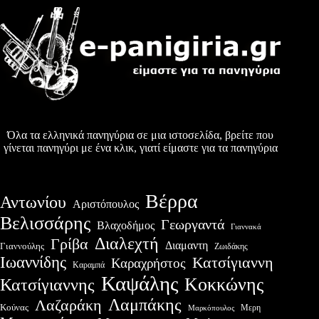
Όλα τα ελληνικά πανηγύρια σε μια ιστοσελίδα, βρείτε που
γίνεται πανηγύρι με ένα κλικ, γιατί είμαστε για τα πανηγύρια
Βέρρα
Αντωνίου
Αριστόπουλος
Βελισσάρης
Γεωργαντά
Βλαχοδήμος
Γιαννακά
Διαλεχτή
Γρίβα
Διαμαντη
Γιαννούλης
Ζωιδάκης
Ιωαννίδης
Κατσίγιαννη
Καραχρήστος
Καραμπά
Καψάλης
Κοκκώνης
Κατσίγιαννης
Λαμπάκης
Λαζαράκη
Κούνας
Μερη
Μαρκόπουλος