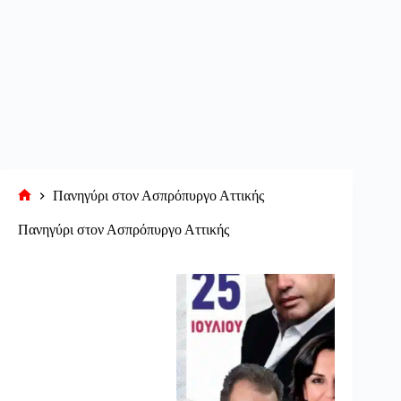
Πανηγύρι στον Ασπρόπυργο Αττικής
Αρχική
σελίδα
Πανηγύρι στον Ασπρόπυργο Αττικής