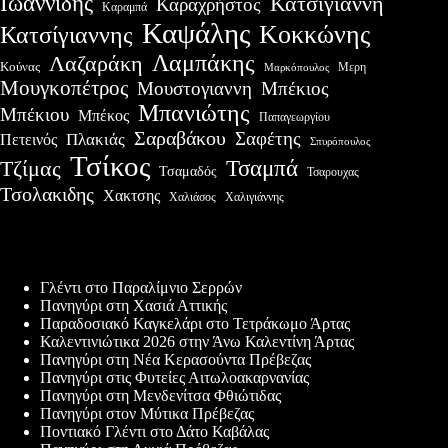
Ιωαννίδης
Κατσίγιαννη
Καραχρήστος
Καραμπά
Καψάλης
Κοκκώνης
Κατσίγιαννης
Λαμπάκης
Λαζαράκη
Κούνας
Μερη
Μαρκόπουλος
Μουγκοπέτρος
Μουστογιαννη
Μπέκιος
Μπανιώτης
Μπέκιου
Μπέκος
Παπαγεωργίου
Σαραβάκου
Σαφέτης
Πλακιάς
Πετεινός
Σπυρόπουλος
Τσίκος
Τσαμπά
Τζίμας
Τσαμαδός
Τσαρουχας
Τσολακιδης
Χακτσης
Χαλιάσος
Χαλιγιάννης
Πρόσφατες δημοσιεύσεις
Γλέντι στο Παραλίμνιο Σερρών
Πανηγύρι στη Χασιά Αττικής
Παραδοσιακό Καγκελάρι στο Τετράκωμο Άρτας
Καλεντινιώτικα 2026 στην Άνω Καλεντίνη Άρτας
Πανηγύρι στη Νέα Κερασούντα Πρέβεζας
Πανηγύρι στις Φυτείες Αιτωλοακαρνανίας
Πανηγύρι στη Μενδενίτσα Φθιώτιδας
Πανηγύρι στον Μύτικα Πρέβεζας
Ποντιακό Γλέντι στο Δάτο Καβάλας