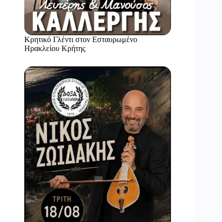
Κρητικό Γλέντι στον Εσταυρωμένο
Ηρακλείου Κρήτης