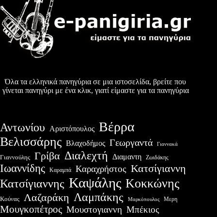
Όλα τα ελληνικά πανηγύρια σε μια ιστοσελίδα, βρείτε που
γίνεται πανηγύρι με ένα κλικ, γιατί είμαστε για τα πανηγύρια
Βέρρα
Αντωνίου
Αριστόπουλος
Βελισσάρης
Γεωργαντά
Βλαχοδήμος
Γιαννακά
Διαλεχτή
Γρίβα
Διαμαντη
Γιαννούλης
Ζωιδάκης
Ιωαννίδης
Κατσίγιαννη
Καραχρήστος
Καραμπά
Καψάλης
Κοκκώνης
Κατσίγιαννης
Λαμπάκης
Λαζαράκη
Κούνας
Μερη
Μαρκόπουλος
Μουγκοπέτρος
Μουστογιαννη
Μπέκιος