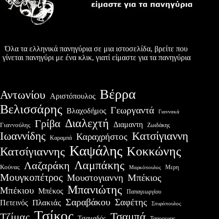
Όλα τα ελληνικά πανηγύρια σε μια ιστοσελίδα, βρείτε που
γίνεται πανηγύρι με ένα κλικ, γιατί είμαστε για τα πανηγύρια
Βέρρα
Αντωνίου
Αριστόπουλος
Βελισσάρης
Γεωργαντά
Βλαχοδήμος
Γιαννακά
Διαλεχτή
Γρίβα
Διαμαντη
Γιαννούλης
Ζωιδάκης
Ιωαννίδης
Κατσίγιαννη
Καραχρήστος
Καραμπά
Καψάλης
Κοκκώνης
Κατσίγιαννης
Λαμπάκης
Λαζαράκη
Κούνας
Μερη
Μαρκόπουλος
Μουγκοπέτρος
Μουστογιαννη
Μπέκιος
Μπανιώτης
Μπέκιου
Μπέκος
Παπαγεωργίου
Σαραβάκου
Σαφέτης
Πλακιάς
Πετεινός
Σπυρόπουλος
Τσίκος
Τσαμπά
Τζίμας
Τσαμαδός
Τσαρουχας