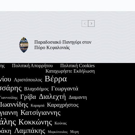
Παραδοσιακό Πανηγύρι στον
Πόρο Κεφαλονιάς
ης
Πολιτική Απορρήτου
Πολιτική Cookies
Καταχωρήστε Εκδήλωση
Βέρρα
νίου
Αριστόπουλος
σσάρης
Γεωργαντά
Βλαχοδήμος
Διαλεχτή
Γρίβα
Διαμαντη
Γιαννούλης
Ιωαννίδης
Καραχρήστος
Καραμπά
Κατσίγιαννης
γιαννη
άλης
Κοκκώνης
Κούνας
Λαμπάκης
ράκη
Μερη
Μαρκόπουλος