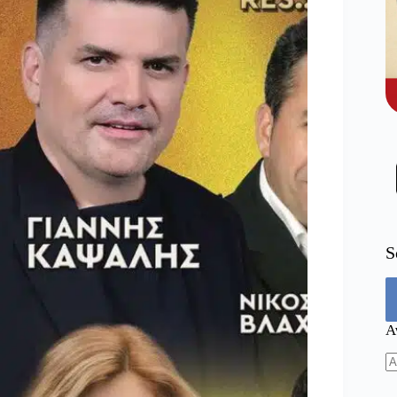
S
Α
N
re