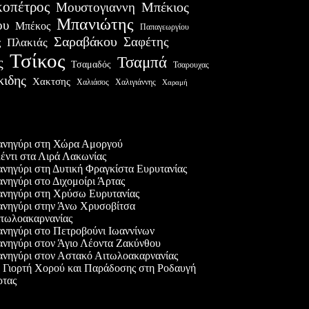
οπέτρος
Μουστογιαννη
Μπέκιος
Μπανιώτης
ου
Μπέκος
Παπαγεωργίου
Σαραβάκου
Σαφέτης
Πλακιάς
ς
Τσίκος
Τσαμπά
ς
Τσαμαδός
Τσαρουχας
κιδης
Χακτσης
Χαλιάσος
Χαλιγιάννης
Χαραμή
ες δημοσιεύσεις
νηγύρι στη Χώρα Αμοργού
έντι στα Λιρά Λακωνίας
νηγύρι στη Δυτική Φραγκίστα Ευρυτανίας
νηγύρι στο Διχομοίρι Άρτας
νηγύρι στη Χρύσω Ευρυτανίας
νηγύρι στην Άνω Χρυσοβίτσα
τωλοακαρνανίας
νηγύρι στο Πετροβούνι Ιωαννίνων
νηγύρι στον Άγιο Λέοντα Ζακύνθου
νηγύρι στον Αστακό Αιτωλοακαρνανίας
 Γιορτή Χορού και Παράδοσης στη Ροδαυγή
τας