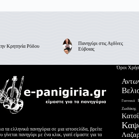
Πανηγύρι στις Αγδίνες
την Κρητηνία Ρόδου
Εύβοιας
Όροι Χρήσ
Αντω
Βελι
Γιαννακά
Ζωιδάκης
Κατσί
Καψ
α τα ελληνικά πανηγύρια σε μια ιστοσελίδα, βρείτε
Λαζα
υ γίνεται πανηγύρι με ένα κλικ, γιατί είμαστε για τα