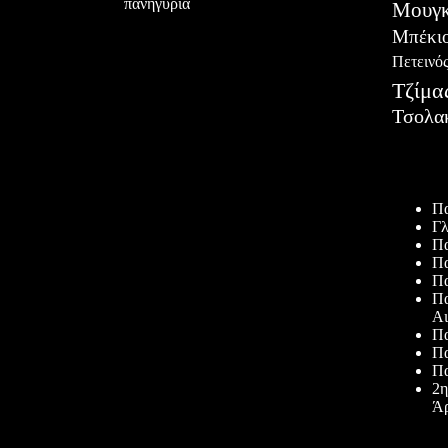
πανηγύρια
Μουγκ
Μπέκι
Πετεινό
Τζίμα
Τσολα
Πρόσφατ
Πα
Γλ
Πα
Πα
Πα
Πα
Αι
Πα
Πα
Πα
2η
Άρ