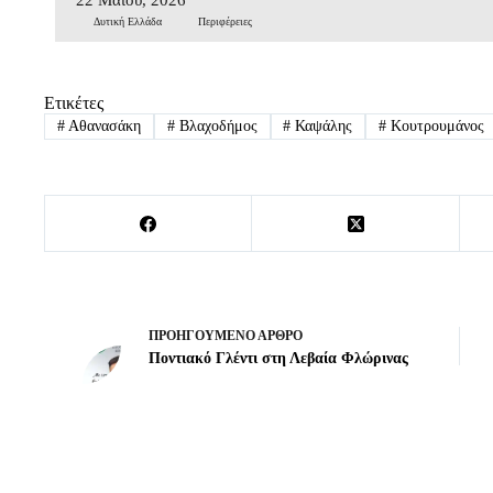
Δυτική Ελλάδα
Περιφέρειες
Ετικέτες
#
Αθανασάκη
#
Βλαχοδήμος
#
Καψάλης
#
Κουτρουμάνος
ΠΡΟΗΓΟΎΜΕΝΟ
ΆΡΘΡΟ
Ποντιακό Γλέντι στη Λεβαία Φλώρινας