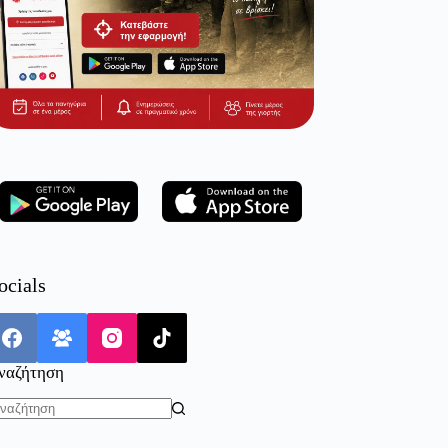
ocials
ναζήτηση
o
sults