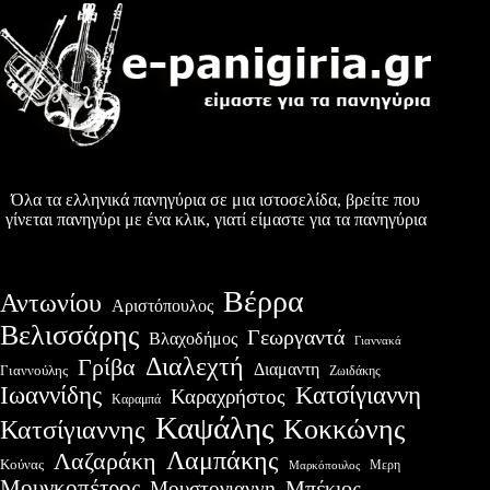
Όλα τα ελληνικά πανηγύρια σε μια ιστοσελίδα, βρείτε που
γίνεται πανηγύρι με ένα κλικ, γιατί είμαστε για τα πανηγύρια
Βέρρα
Αντωνίου
Αριστόπουλος
Βελισσάρης
Γεωργαντά
Βλαχοδήμος
Γιαννακά
Διαλεχτή
Γρίβα
Διαμαντη
Γιαννούλης
Ζωιδάκης
Ιωαννίδης
Κατσίγιαννη
Καραχρήστος
Καραμπά
Καψάλης
Κοκκώνης
Κατσίγιαννης
Λαμπάκης
Λαζαράκη
Κούνας
Μερη
Μαρκόπουλος
Μουγκοπέτρος
Μουστογιαννη
Μπέκιος