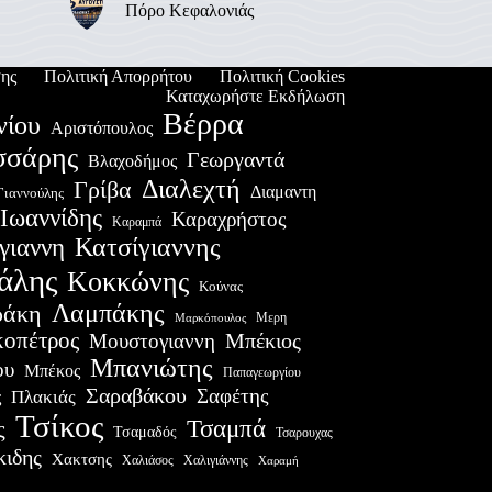
Πόρο Κεφαλονιάς
ης
Πολιτική Απορρήτου
Πολιτική Cookies
Καταχωρήστε Εκδήλωση
Βέρρα
νίου
Αριστόπουλος
σσάρης
Γεωργαντά
Βλαχοδήμος
Διαλεχτή
Γρίβα
Διαμαντη
Γιαννούλης
Ιωαννίδης
Καραχρήστος
Καραμπά
Κατσίγιαννης
γιαννη
άλης
Κοκκώνης
Κούνας
Λαμπάκης
ράκη
Μερη
Μαρκόπουλος
οπέτρος
Μουστογιαννη
Μπέκιος
Μπανιώτης
ου
Μπέκος
Παπαγεωργίου
Σαραβάκου
Σαφέτης
Πλακιάς
ς
Τσίκος
Τσαμπά
ς
Τσαμαδός
Τσαρουχας
κιδης
Χακτσης
Χαλιάσος
Χαλιγιάννης
Χαραμή