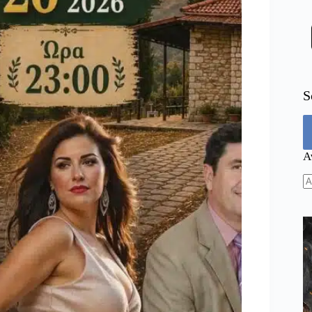
S
Α
N
re