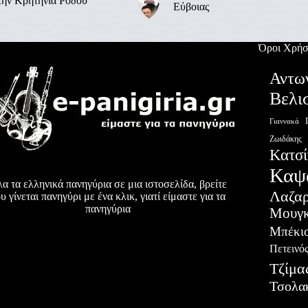
την Κρητηνία Ρόδου
Εύβοιας
Όροι Χρήσ
Αντω
Βελι
Γιαννακά
Ζωιδάκης
Κατσί
Καψ
α τα ελληνικά πανηγύρια σε μια ιστοσελίδα, βρείτε
Λαζα
υ γίνεται πανηγύρι με ένα κλικ, γιατί είμαστε για τα
πανηγύρια
Μουγκ
Μπέκι
Πετεινό
Τζίμα
Τσολα