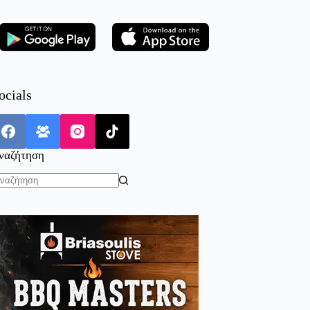
ocials
ναζήτηση
o
sults