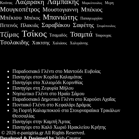
Λαμπάκης
Λαζαράκη
Κούνας
Μερη
Μαρκόπουλος
Μουγκοπέτρος
Μουστογιαννη
Μπέκιος
Μπανιώτης
Μπέκιου
Μπέκος
Παπαγεωργίου
Σαραβάκου
Σαφέτης
Πλακιάς
Πετεινός
Σπυρόπουλος
Τσίκος
Τσαμπά
Τζίμας
Τσαμαδός
Τσαρουχας
Τσολακιδης
Χακτσης
Χαλιάσος
Χαλιγιάννης
Πρόσφατες δημοσιεύσεις
Παραδοσιακό Γλέντι στο Μαντούδι Ευβοίας
Πανηγύρι στον Κορδία Καλαμάτας
Πανηγύρι στο Χιλιομόδι Κορινθίας
Πανηγύρι στη Ζεφυρία Μήλου
Νησιώτικο Γλέντι στο Ηραίο Σάμου
Παραδοσιακό Δημοτικό Γλέντι στο Καρούσι Αχαΐας
Ποντιακό Γλέντι στο Κεφαλάρι Δράμας
3η Γιορτή Καλαμποκιού στα Στουρναραίικα Τρικάλων
Θεσσαλίας
Πανηγύρι στην Καμπή Άρτας
Πανηγύρι στο Καλό Χωριό Ηρακλείου Κρήτης
© 2026 e-panigiria.gr All Rights Reserved.
Developed & Designed by
Web-Creator