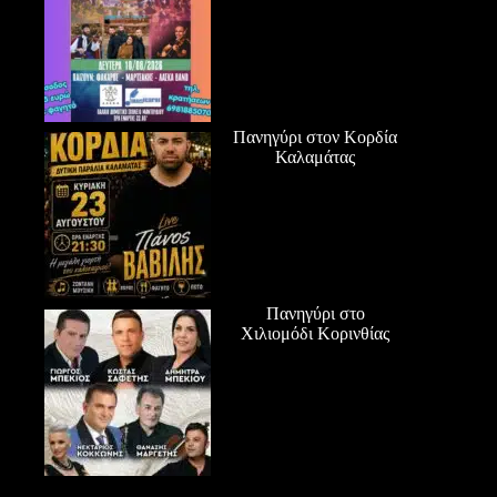
Πανηγύρι στον Κορδία
Καλαμάτας
Πανηγύρι στο
Χιλιομόδι Κορινθίας