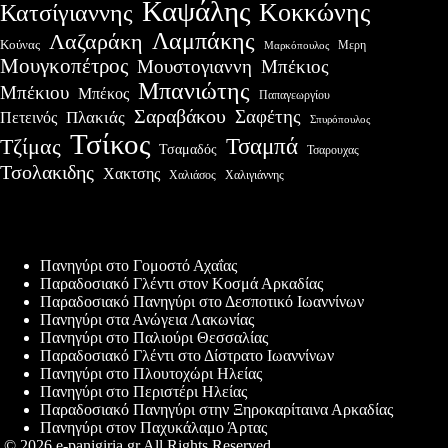
Καψάλης
Κοκκώνης
Κατσίγιαννης
Λαμπάκης
Λαζαράκη
Κούνας
Μερη
Μαρκόπουλος
Μουγκοπέτρος
Μουστογιαννη
Μπέκιος
Μπανιώτης
Μπέκιου
Μπέκος
Παπαγεωργίου
Σαραβάκου
Σαφέτης
Πλακιάς
Πετεινός
Σπυρόπουλος
Τσίκος
Τσαμπά
Τζίμας
Τσαμαδός
Τσαρουχας
Τσολακιδης
Χακτσης
Χαλιάσος
Χαλιγιάννης
Πρόσφατες δημοσιεύσεις
Πανηγύρι στο Γομοστό Αχαΐας
Παραδοσιακό Γλέντι στον Κοσμά Αρκαδίας
Παραδοσιακό Πανηγύρι στο Δεσποτικό Ιωαννίνων
Πανηγύρι στα Ανώγεια Λακωνίας
Πανηγύρι στο Παλιούρι Θεσσαλίας
Παραδοσιακό Γλέντι στο Δίστρατο Ιωαννίνων
Πανηγύρι στο Πλουτοχώρι Ηλείας
Πανηγύρι στο Περιστέρι Ηλείας
Παραδοσιακό Πανηγύρι στην Ξηροκαρίταινα Αρκαδίας
Πανηγύρι στον Παχυκάλαμο Άρτας
© 2026 e-panigiria.gr All Rights Reserved.