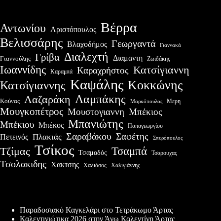
Βέρρα
Αντωνίου
Αριστόπουλος
Βελισσάρης
Γεωργαντά
Βλαχοδήμος
Γιαννακά
Διαλεχτή
Γρίβα
Διαμαντη
Γιαννούλης
Ζωιδάκης
Ιωαννίδης
Κατσίγιαννη
Καραχρήστος
Καραμπά
Καψάλης
Κοκκώνης
Κατσίγιαννης
Λαμπάκης
Λαζαράκη
Κούνας
Μερη
Μαρκόπουλος
Μουγκοπέτρος
Μουστογιαννη
Μπέκιος
Μπανιώτης
Μπέκιου
Μπέκος
Παπαγεωργίου
Σαραβάκου
Σαφέτης
Πλακιάς
Πετεινός
Σπυρόπουλος
Τσίκος
Τσαμπά
Τζίμας
Τσαμαδός
Τσαρουχας
Τσολακιδης
Χακτσης
Χαλιάσος
Χαλιγιάννης
Πρόσφατες δημοσιεύσεις
Παραδοσιακό Καγκελάρι στο Τετράκωμο Άρτας
Καλεντινιώτικα 2026 στην Άνω Καλεντίνη Άρτας