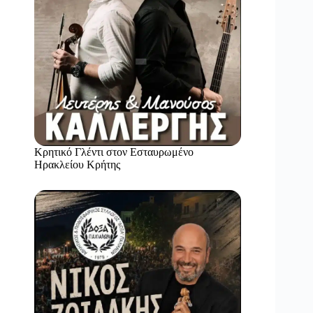
Κρητικό Γλέντι στον Εσταυρωμένο
Ηρακλείου Κρήτης