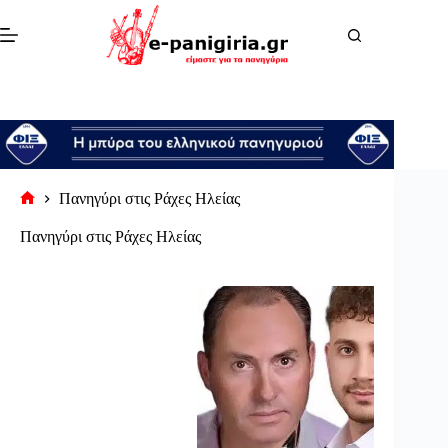
Μετάβαση
στο
περιεχόμενο
Πανηγύρι στις Ράχες Ηλείας
Αρχική
σελίδα
Πανηγύρι στις Ράχες Ηλείας