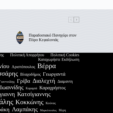
Παραδοσιακό Πανηγύρι στον
Πόρο Κεφαλονιάς
ης
Πολιτική Απορρήτου
Πολιτική Cookies
Καταχωρήστε Εκδήλωση
Βέρρα
νίου
Αριστόπουλος
σσάρης
Γεωργαντά
Βλαχοδήμος
Διαλεχτή
Γρίβα
Διαμαντη
Γιαννούλης
Ιωαννίδης
Καραχρήστος
Καραμπά
Κατσίγιαννης
γιαννη
άλης
Κοκκώνης
Κούνας
Λαμπάκης
ράκη
Μερη
Μαρκόπουλος