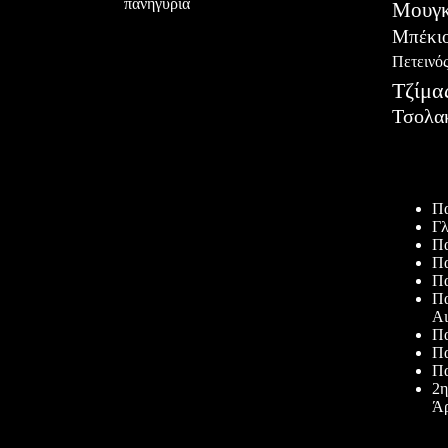
πανηγύρια
Μουγκ
Μπέκι
Πετεινό
Τζίμα
Τσολα
Πρόσφατ
Πα
Γλ
Πα
Πα
Πα
Πα
Αι
Πα
Πα
Πα
2η
Άρ