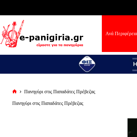
Μετάβαση
στο
περιεχόμενο
Ανά Περιφέρει
Πανηγύρι στις Παπαδάτες Πρέβεζας
Αρχική
σελίδα
Πανηγύρι στις Παπαδάτες Πρέβεζας