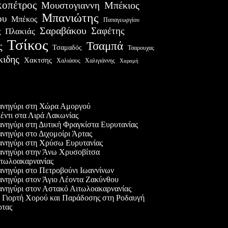
οπέτρος
Μουστογιαννη
Μπέκιος
Μπανιώτης
ου
Μπέκος
Παπαγεωργίου
Σαραβάκου
Σαφέτης
Πλακιάς
ς
Τσίκος
Τσαμπά
ς
Τσαμαδός
Τσαρουχας
κιδης
Χακτσης
Χαλιάσος
Χαλιγιάννης
Χαραμή
ες δημοσιεύσεις
νηγύρι στη Χώρα Αμοργού
έντι στα Λιρά Λακωνίας
νηγύρι στη Δυτική Φραγκίστα Ευρυτανίας
νηγύρι στο Διχομοίρι Άρτας
νηγύρι στη Χρύσω Ευρυτανίας
νηγύρι στην Άνω Χρυσοβίτσα
τωλοακαρνανίας
νηγύρι στο Πετροβούνι Ιωαννίνων
νηγύρι στον Άγιο Λέοντα Ζακύνθου
νηγύρι στον Αστακό Αιτωλοακαρνανίας
 Γιορτή Χορού και Παράδοσης στη Ροδαυγή
τας