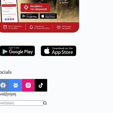
ocials
ναζήτηση
o
sults