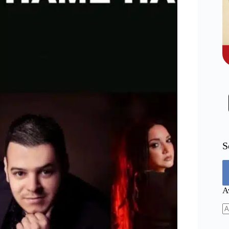
S
Α
N
re