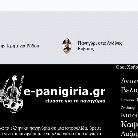
Πανηγύρι στις Αγδίνες
την Κρητηνία Ρόδου
Εύβοιας
Όροι Χρήσ
Αντω
Βελι
Γιαννακά
Ζωιδάκης
Κατσί
Καψ
α τα ελληνικά πανηγύρια σε μια ιστοσελίδα, βρείτε
Λαζα
υ γίνεται πανηγύρι με ένα κλικ, γιατί είμαστε για τα