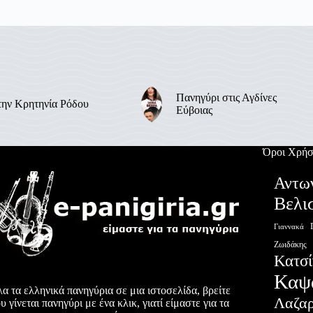
Πανηγύρι στις Αγδίνες
την Κρητηνία Ρόδου
Εύβοιας
Όροι Χρήσ
Αντω
Βελι
Γιαννακά
Ζωιδάκης
Κατσί
Καψ
α τα ελληνικά πανηγύρια σε μια ιστοσελίδα, βρείτε
Λαζα
υ γίνεται πανηγύρι με ένα κλικ, γιατί είμαστε για τα