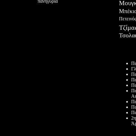
πανηγύρια
Μουγκ
Μπέκι
Πετεινό
Τζίμα
Τσολα
Πρόσφατ
Πα
Γλ
Πα
Πα
Πα
Πα
Αι
Πα
Πα
Πα
2η
Άρ