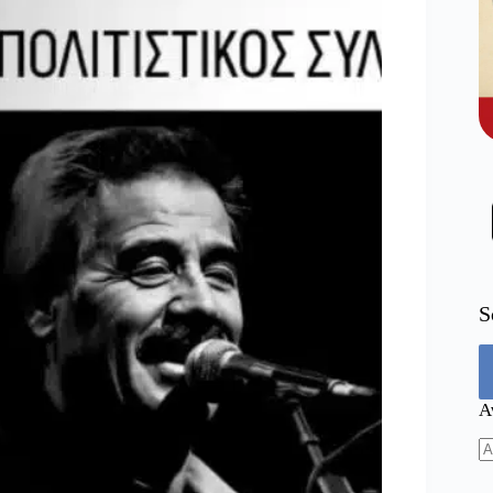
S
Α
N
re