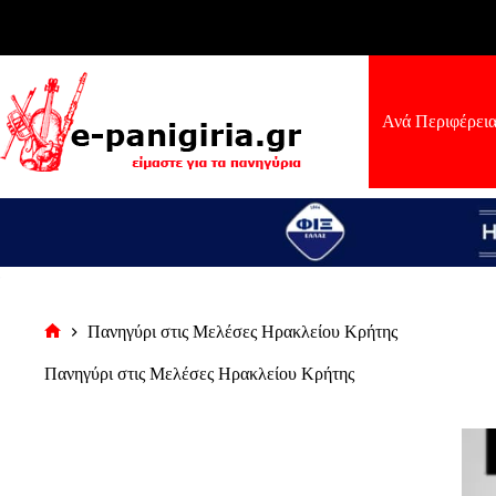
Μετάβαση
στο
περιεχόμενο
Ανά Περιφέρει
Πανηγύρι στις Μελέσες Ηρακλείου Κρήτης
Αρχική
σελίδα
Πανηγύρι στις Μελέσες Ηρακλείου Κρήτης