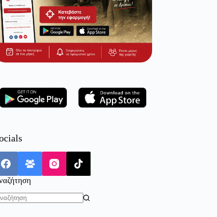
ocials
ναζήτηση
o
sults