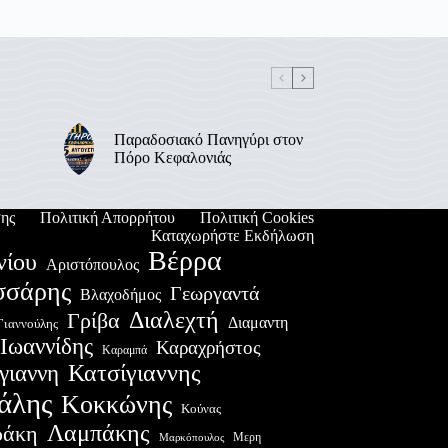
Παραδοσιακό Πανηγύρι στον
Πόρο Κεφαλονιάς
ης
Πολιτική Απορρήτου
Πολιτική Cookies
Καταχωρήστε Εκδήλωση
Βέρρα
νίου
Αριστόπουλος
σσάρης
Γεωργαντά
Βλαχοδήμος
Διαλεχτή
Γρίβα
Διαμαντη
Γιαννούλης
Ιωαννίδης
Καραχρήστος
Καραμπά
Κατσίγιαννης
γιαννη
άλης
Κοκκώνης
Κούνας
Λαμπάκης
ράκη
Μερη
Μαρκόπουλος