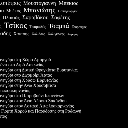
οπέτρος
Μουστογιαννη
Μπέκιος
Μπανιώτης
ου
Μπέκος
Παπαγεωργίου
Σαραβάκου
Σαφέτης
Πλακιάς
ς
Τσίκος
Τσαμπά
ς
Τσαμαδός
Τσαρουχας
κιδης
Χακτσης
Χαλιάσος
Χαλιγιάννης
Χαραμή
ες δημοσιεύσεις
νηγύρι στη Χώρα Αμοργού
έντι στα Λιρά Λακωνίας
νηγύρι στη Δυτική Φραγκίστα Ευρυτανίας
νηγύρι στο Διχομοίρι Άρτας
νηγύρι στη Χρύσω Ευρυτανίας
νηγύρι στην Άνω Χρυσοβίτσα
τωλοακαρνανίας
νηγύρι στο Πετροβούνι Ιωαννίνων
νηγύρι στον Άγιο Λέοντα Ζακύνθου
νηγύρι στον Αστακό Αιτωλοακαρνανίας
 Γιορτή Χορού και Παράδοσης στη Ροδαυγή
τας