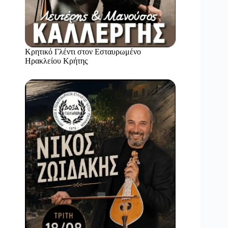
Κρητικό Γλέντι στον Εσταυρωμένο
Ηρακλείου Κρήτης