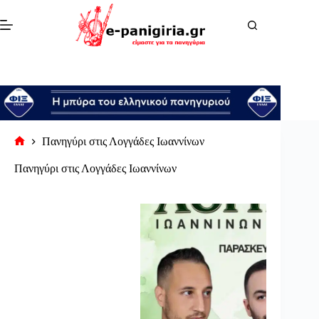
Μετάβαση
στο
περιεχόμενο
Πανηγύρι στις Λογγάδες Ιωαννίνων
Αρχική
σελίδα
Πανηγύρι στις Λογγάδες Ιωαννίνων