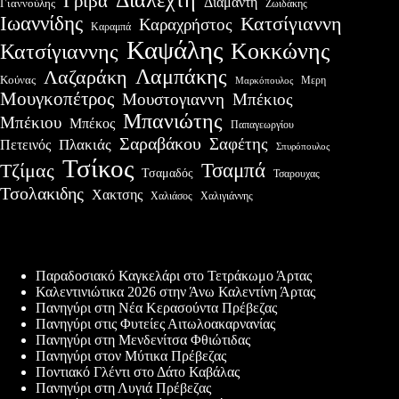
Γρίβα
Διαμαντη
Γιαννούλης
Ζωιδάκης
Ιωαννίδης
Κατσίγιαννη
Καραχρήστος
Καραμπά
Καψάλης
Κοκκώνης
Κατσίγιαννης
Λαμπάκης
Λαζαράκη
Κούνας
Μερη
Μαρκόπουλος
Μουγκοπέτρος
Μουστογιαννη
Μπέκιος
Μπανιώτης
Μπέκιου
Μπέκος
Παπαγεωργίου
Σαραβάκου
Σαφέτης
Πλακιάς
Πετεινός
Σπυρόπουλος
Τσίκος
Τσαμπά
Τζίμας
Τσαμαδός
Τσαρουχας
Τσολακιδης
Χακτσης
Χαλιάσος
Χαλιγιάννης
Πρόσφατες δημοσιεύσεις
Παραδοσιακό Καγκελάρι στο Τετράκωμο Άρτας
Καλεντινιώτικα 2026 στην Άνω Καλεντίνη Άρτας
Πανηγύρι στη Νέα Κερασούντα Πρέβεζας
Πανηγύρι στις Φυτείες Αιτωλοακαρνανίας
Πανηγύρι στη Μενδενίτσα Φθιώτιδας
Πανηγύρι στον Μύτικα Πρέβεζας
Ποντιακό Γλέντι στο Δάτο Καβάλας
Πανηγύρι στη Λυγιά Πρέβεζας