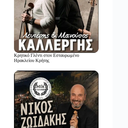
Κρητικό Γλέντι στον Εσταυρωμένο
Ηρακλείου Κρήτης