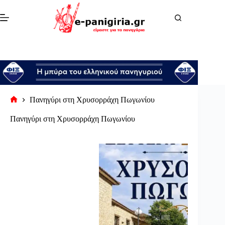
Μετάβαση
στο
περιεχόμενο
Πανηγύρι στη Χρυσορράχη Πωγωνίου
Αρχική
σελίδα
Πανηγύρι στη Χρυσορράχη Πωγωνίου