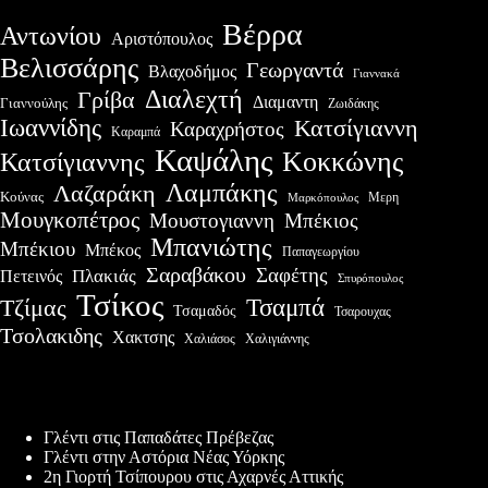
Βέρρα
Αντωνίου
Αριστόπουλος
Βελισσάρης
Γεωργαντά
Βλαχοδήμος
Γιαννακά
Διαλεχτή
Γρίβα
Διαμαντη
Γιαννούλης
Ζωιδάκης
Ιωαννίδης
Κατσίγιαννη
Καραχρήστος
Καραμπά
Καψάλης
Κοκκώνης
Κατσίγιαννης
Λαμπάκης
Λαζαράκη
Κούνας
Μερη
Μαρκόπουλος
Μουγκοπέτρος
Μουστογιαννη
Μπέκιος
Μπανιώτης
Μπέκιου
Μπέκος
Παπαγεωργίου
Σαραβάκου
Σαφέτης
Πλακιάς
Πετεινός
Σπυρόπουλος
Τσίκος
Τσαμπά
Τζίμας
Τσαμαδός
Τσαρουχας
Τσολακιδης
Χακτσης
Χαλιάσος
Χαλιγιάννης
Πρόσφατες δημοσιεύσεις
Γλέντι στις Παπαδάτες Πρέβεζας
Γλέντι στην Αστόρια Νέας Υόρκης
2η Γιορτή Τσίπουρου στις Αχαρνές Αττικής