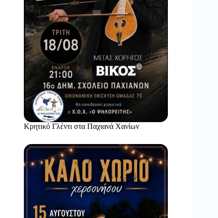
Κρητικό Γλέντι στα Παχιανά Χανίων