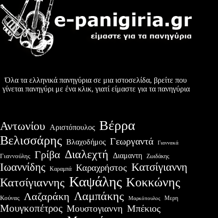
Όλα τα ελληνικά πανηγύρια σε μια ιστοσελίδα, βρείτε που
γίνεται πανηγύρι με ένα κλικ, γιατί είμαστε για τα πανηγύρια
Βέρρα
Αντωνίου
Αριστόπουλος
Βελισσάρης
Γεωργαντά
Βλαχοδήμος
Γιαννακά
Διαλεχτή
Γρίβα
Διαμαντη
Γιαννούλης
Ζωιδάκης
Ιωαννίδης
Κατσίγιαννη
Καραχρήστος
Καραμπά
Καψάλης
Κοκκώνης
Κατσίγιαννης
Λαμπάκης
Λαζαράκη
Κούνας
Μερη
Μαρκόπουλος
Μουγκοπέτρος
Μουστογιαννη
Μπέκιος