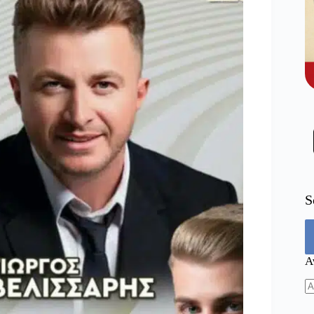
S
Α
N
re