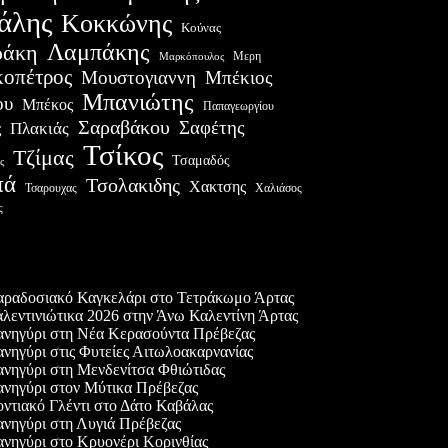
άλης
Κοκκώνης
Κούνας
Λαμπάκης
ράκη
Μερη
Μαρκόπουλος
οπέτρος
Μουστογιαννη
Μπέκιος
Μπανιώτης
ου
Μπέκος
Παπαγεωργίου
Σαραβάκου
Σαφέτης
Πλακιάς
ς
Τσίκος
Τζίμας
Τσαμαδός
ς
πά
Τσολακιδης
Χακτσης
Χαλιάσος
Τσαρουχας
ς
ες δημοσιεύσεις
ραδοσιακό Καγκελάρι στο Τετράκωμο Άρτας
λεντινιώτικα 2026 στην Άνω Καλεντίνη Άρτας
νηγύρι στη Νέα Κερασούντα Πρέβεζας
νηγύρι στις Φυτείες Αιτωλοακαρνανίας
νηγύρι στη Μενδενίτσα Φθιώτιδας
νηγύρι στον Μύτικα Πρέβεζας
ντιακό Γλέντι στο Δάτο Καβάλας
νηγύρι στη Λυγιά Πρέβεζας
νηγύρι στο Κρυονέρι Κορινθίας