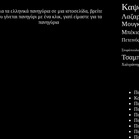
Καψ
α τα ελληνικά πανηγύρια σε μια ιστοσελίδα, βρείτε
Λαζα
υ γίνεται πανηγύρι με ένα κλικ, γιατί είμαστε για τα
πανηγύρια
Μουγκ
Μπέκι
Πετεινό
Σπυρόπουλο
Τσαμ
Χαλιγιάννη
Πρόσφατ
Πα
Κα
Πα
Πα
Πα
Πα
Πο
Πα
Πα