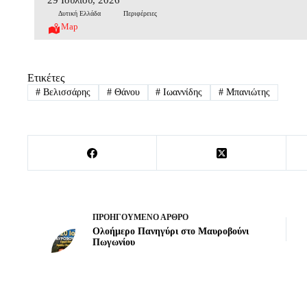
Δυτική Ελλάδα
Περιφέρειες
Map
Ετικέτες
#
Βελισσάρης
#
Θάνου
#
Ιωαννίδης
#
Μπανιώτης
ΠΡΟΗΓΟΎΜΕΝΟ
ΆΡΘΡΟ
Ολοήμερο Πανηγύρι στο Μαυροβούνι
Πωγωνίου