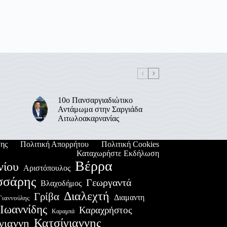
10ο Πανσαργιαδιώτικο
Αντάμωμα στην Σαργιάδα
Αιτωλοακαρνανίας
ης
Πολιτική Απορρήτου
Πολιτική Cookies
Καταχωρήστε Εκδήλωση
Βέρρα
νίου
Αριστόπουλος
σσάρης
Γεωργαντά
Βλαχοδήμος
Διαλεχτή
Γρίβα
Διαμαντη
Γιαννούλης
Ιωαννίδης
Καραχρήστος
Καραμπά
Κατσίγιαννης
γιαννη