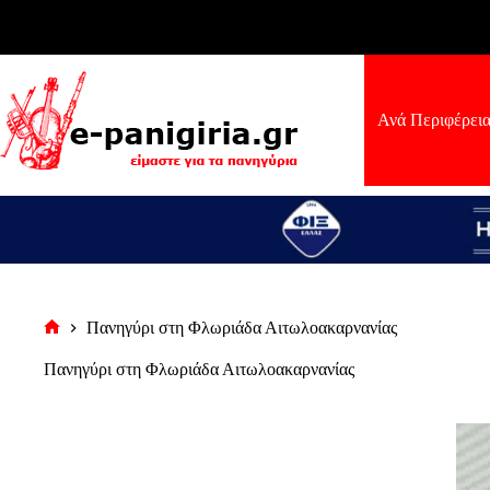
Μετάβαση
στο
περιεχόμενο
Ανά Περιφέρει
Πανηγύρι στη Φλωριάδα Αιτωλοακαρνανίας
Αρχική
σελίδα
Πανηγύρι στη Φλωριάδα Αιτωλοακαρνανίας