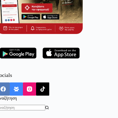
ocials
ναζήτηση
o
sults