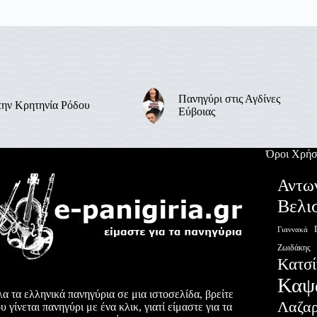
Πανηγύρι στις Αγδίνες
την Κρητηνία Ρόδου
Εύβοιας
Όροι Χρήσ
Αντω
Βελι
Γιαννακά
Ζωιδάκης
Κατσί
Καψ
α τα ελληνικά πανηγύρια σε μια ιστοσελίδα, βρείτε
Λαζα
υ γίνεται πανηγύρι με ένα κλικ, γιατί είμαστε για τα