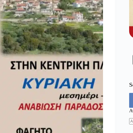
S
Α
N
re