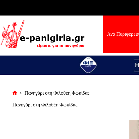
Μετάβαση
στο
περιεχόμενο
Ανά Περιφέρει
Πανηγύρι στη Φιλοθέη Φωκίδας
Αρχική
σελίδα
Πανηγύρι στη Φιλοθέη Φωκίδας