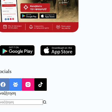
ocials
ναζήτηση
o
sults