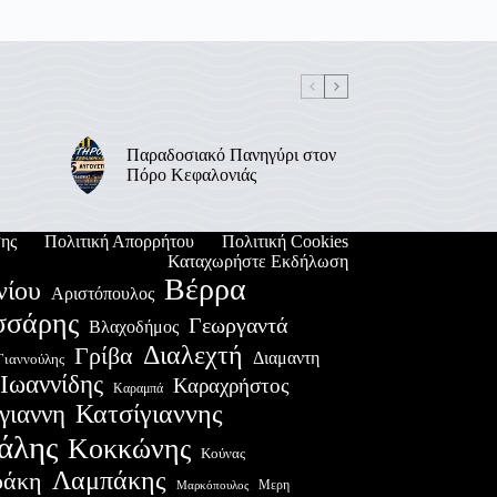
Παραδοσιακό Πανηγύρι στον
Πόρο Κεφαλονιάς
ης
Πολιτική Απορρήτου
Πολιτική Cookies
Καταχωρήστε Εκδήλωση
Βέρρα
νίου
Αριστόπουλος
σσάρης
Γεωργαντά
Βλαχοδήμος
Διαλεχτή
Γρίβα
Διαμαντη
Γιαννούλης
Ιωαννίδης
Καραχρήστος
Καραμπά
Κατσίγιαννης
γιαννη
άλης
Κοκκώνης
Κούνας
Λαμπάκης
ράκη
Μερη
Μαρκόπουλος