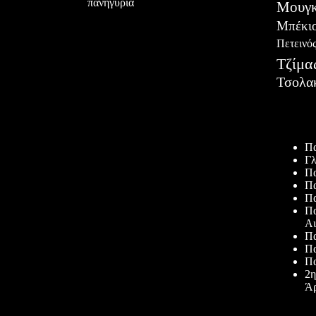
πανηγύρια
Μουγκ
Μπέκι
Πετεινό
Τζίμα
Τσολα
Πρόσφατ
Πα
Γλ
Πα
Πα
Πα
Πα
Αι
Πα
Πα
Πα
2η
Άρ