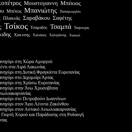
οπέτρος
Μουστογιαννη
Μπέκιος
Μπανιώτης
ου
Μπέκος
Παπαγεωργίου
Σαραβάκου
Σαφέτης
Πλακιάς
ς
Τσίκος
Τσαμπά
ς
Τσαμαδός
Τσαρουχας
κιδης
Χακτσης
Χαλιάσος
Χαλιγιάννης
Χαραμή
ες δημοσιεύσεις
νηγύρι στη Χώρα Αμοργού
έντι στα Λιρά Λακωνίας
νηγύρι στη Δυτική Φραγκίστα Ευρυτανίας
νηγύρι στο Διχομοίρι Άρτας
νηγύρι στη Χρύσω Ευρυτανίας
νηγύρι στην Άνω Χρυσοβίτσα
τωλοακαρνανίας
νηγύρι στο Πετροβούνι Ιωαννίνων
νηγύρι στον Άγιο Λέοντα Ζακύνθου
νηγύρι στον Αστακό Αιτωλοακαρνανίας
 Γιορτή Χορού και Παράδοσης στη Ροδαυγή
τας