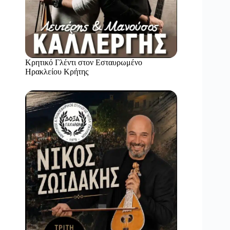
Κρητικό Γλέντι στον Εσταυρωμένο
Ηρακλείου Κρήτης