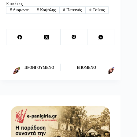
Ετικέτες
#
Διαμαντη
#
Καψάλης
#
Πετεινός
#
Τσίκος
ΠΡΟΗΓΟΎΜΕΝΟ
ΕΠΌΜΕΝΟ