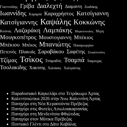
Διαλεχτή
Γρίβα
Διαμαντη
Γιαννούλης
Ζωιδάκης
Ιωαννίδης
Κατσίγιαννη
Καραχρήστος
Καραμπά
Καψάλης
Κοκκώνης
Κατσίγιαννης
Λαμπάκης
Λαζαράκη
Κούνας
Μερη
Μαρκόπουλος
Μουγκοπέτρος
Μουστογιαννη
Μπέκιος
Μπανιώτης
Μπέκιου
Μπέκος
Παπαγεωργίου
Σαραβάκου
Σαφέτης
Πλακιάς
Πετεινός
Σπυρόπουλος
Τσίκος
Τσαμπά
Τζίμας
Τσαμαδός
Τσαρουχας
Τσολακιδης
Χακτσης
Χαλιάσος
Χαλιγιάννης
Πρόσφατες δημοσιεύσεις
Παραδοσιακό Καγκελάρι στο Τετράκωμο Άρτας
Καλεντινιώτικα 2026 στην Άνω Καλεντίνη Άρτας
Πανηγύρι στη Νέα Κερασούντα Πρέβεζας
Πανηγύρι στις Φυτείες Αιτωλοακαρνανίας
Πανηγύρι στη Μενδενίτσα Φθιώτιδας
Πανηγύρι στον Μύτικα Πρέβεζας
Ποντιακό Γλέντι στο Δάτο Καβάλας