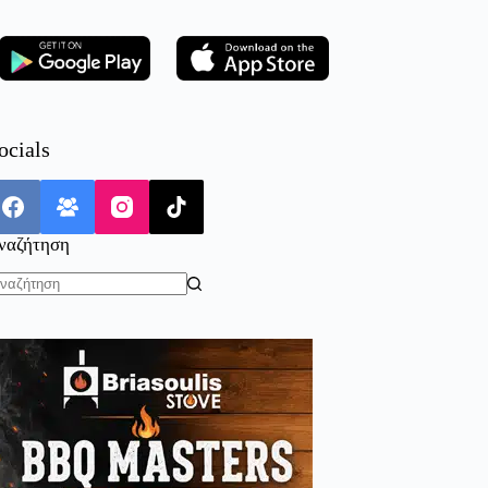
ocials
ναζήτηση
o
sults