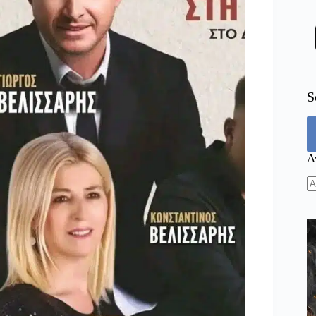
S
Α
N
re