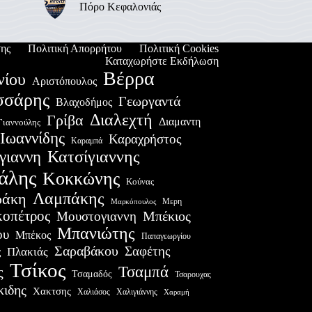
Πόρο Κεφαλονιάς
ης
Πολιτική Απορρήτου
Πολιτική Cookies
Καταχωρήστε Εκδήλωση
Βέρρα
νίου
Αριστόπουλος
σσάρης
Γεωργαντά
Βλαχοδήμος
Διαλεχτή
Γρίβα
Διαμαντη
Γιαννούλης
Ιωαννίδης
Καραχρήστος
Καραμπά
Κατσίγιαννης
γιαννη
άλης
Κοκκώνης
Κούνας
Λαμπάκης
ράκη
Μερη
Μαρκόπουλος
οπέτρος
Μουστογιαννη
Μπέκιος
Μπανιώτης
ου
Μπέκος
Παπαγεωργίου
Σαραβάκου
Σαφέτης
Πλακιάς
ς
Τσίκος
Τσαμπά
ς
Τσαμαδός
Τσαρουχας
κιδης
Χακτσης
Χαλιάσος
Χαλιγιάννης
Χαραμή