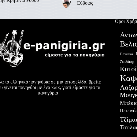
την Κρητηνία Ρόδου
Εύβοιας
Όροι Χρήσ
Αντω
Βελι
Γιαννακά
Ζωιδάκης
Κατσί
Καψ
α τα ελληνικά πανηγύρια σε μια ιστοσελίδα, βρείτε
Λαζα
υ γίνεται πανηγύρι με ένα κλικ, γιατί είμαστε για τα
πανηγύρια
Μουγκ
Μπέκι
Πετεινό
Τζίμα
Τσολα