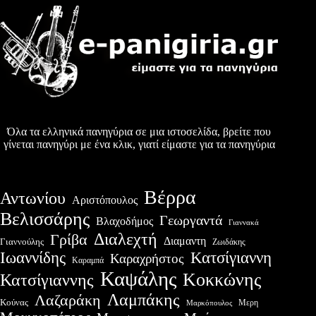
Όλα τα ελληνικά πανηγύρια σε μια ιστοσελίδα, βρείτε που
γίνεται πανηγύρι με ένα κλικ, γιατί είμαστε για τα πανηγύρια
Βέρρα
Αντωνίου
Αριστόπουλος
Βελισσάρης
Γεωργαντά
Βλαχοδήμος
Γιαννακά
Διαλεχτή
Γρίβα
Διαμαντη
Γιαννούλης
Ζωιδάκης
Ιωαννίδης
Κατσίγιαννη
Καραχρήστος
Καραμπά
Καψάλης
Κοκκώνης
Κατσίγιαννης
Λαμπάκης
Λαζαράκη
Κούνας
Μερη
Μαρκόπουλος