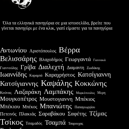
Όλα τα ελληνικά πανηγύρια σε μια ιστοσελίδα, βρείτε που
γίνεται πανηγύρι με ένα κλικ, γιατί είμαστε για τα πανηγύρια
Βέρρα
Αντωνίου
Αριστόπουλος
Βελισσάρης
Γεωργαντά
Βλαχοδήμος
Γιαννακά
Διαλεχτή
Γρίβα
Διαμαντη
Γιαννούλης
Ζωιδάκης
Ιωαννίδης
Κατσίγιαννη
Καραχρήστος
Καραμπά
Καψάλης
Κοκκώνης
Κατσίγιαννης
Λαμπάκης
Λαζαράκη
Κούνας
Μερη
Μαρκόπουλος
Μουγκοπέτρος
Μουστογιαννη
Μπέκιος
Μπανιώτης
Μπέκιου
Μπέκος
Παπαγεωργίου
Τζίμας
Σαραβάκου
Σαφέτης
Πλακιάς
Πετεινός
Τσίκος
Τσαμπά
Τσαμαδός
Τσαρουχας