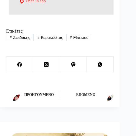
Open in app
Ετικέτες
#
Ζωιδάκης
#
Καρακώστας
#
Μπέκιου
ΠΡΟΗΓΟΎΜΕΝΟ
ΕΠΌΜΕΝΟ