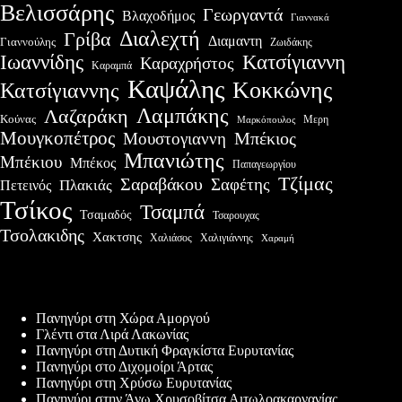
Βελισσάρης
Γεωργαντά
Βλαχοδήμος
Γιαννακά
Διαλεχτή
Γρίβα
Διαμαντη
Γιαννούλης
Ζωιδάκης
Ιωαννίδης
Κατσίγιαννη
Καραχρήστος
Καραμπά
Καψάλης
Κοκκώνης
Κατσίγιαννης
Λαμπάκης
Λαζαράκη
Κούνας
Μερη
Μαρκόπουλος
Μουγκοπέτρος
Μουστογιαννη
Μπέκιος
Μπανιώτης
Μπέκιου
Μπέκος
Παπαγεωργίου
Τζίμας
Σαραβάκου
Σαφέτης
Πλακιάς
Πετεινός
Τσίκος
Τσαμπά
Τσαμαδός
Τσαρουχας
Τσολακιδης
Χακτσης
Χαλιάσος
Χαλιγιάννης
Χαραμή
Πρόσφατες δημοσιεύσεις
Πανηγύρι στη Χώρα Αμοργού
Γλέντι στα Λιρά Λακωνίας
Πανηγύρι στη Δυτική Φραγκίστα Ευρυτανίας
Πανηγύρι στο Διχομοίρι Άρτας
Πανηγύρι στη Χρύσω Ευρυτανίας
Πανηγύρι στην Άνω Χρυσοβίτσα Αιτωλοακαρνανίας