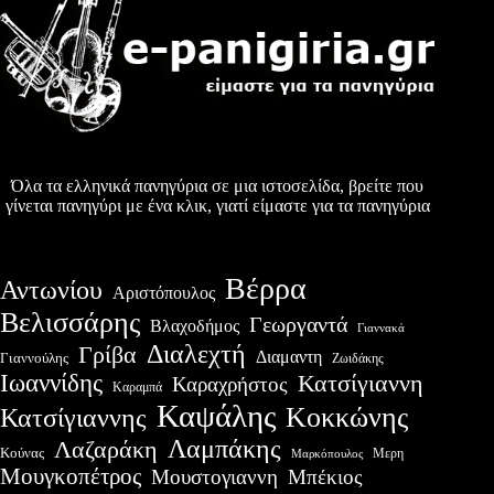
Όλα τα ελληνικά πανηγύρια σε μια ιστοσελίδα, βρείτε που
γίνεται πανηγύρι με ένα κλικ, γιατί είμαστε για τα πανηγύρια
Βέρρα
Αντωνίου
Αριστόπουλος
Βελισσάρης
Γεωργαντά
Βλαχοδήμος
Γιαννακά
Διαλεχτή
Γρίβα
Διαμαντη
Γιαννούλης
Ζωιδάκης
Ιωαννίδης
Κατσίγιαννη
Καραχρήστος
Καραμπά
Καψάλης
Κοκκώνης
Κατσίγιαννης
Λαμπάκης
Λαζαράκη
Κούνας
Μερη
Μαρκόπουλος
Μουγκοπέτρος
Μουστογιαννη
Μπέκιος