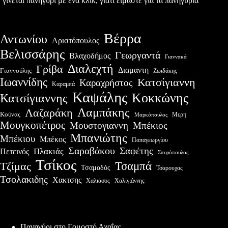
γίνεται πανηγύρι με ένα κλικ, γιατί είμαστε για τα πανηγύρια
Βέρρα
Αντωνίου
Αριστόπουλος
Βελισσάρης
Γεωργαντά
Βλαχοδήμος
Γιαννακά
Διαλεχτή
Γρίβα
Διαμαντη
Γιαννούλης
Ζωιδάκης
Ιωαννίδης
Κατσίγιαννη
Καραχρήστος
Καραμπά
Καψάλης
Κοκκώνης
Κατσίγιαννης
Λαμπάκης
Λαζαράκη
Κούνας
Μερη
Μαρκόπουλος
Μουγκοπέτρος
Μουστογιαννη
Μπέκιος
Μπανιώτης
Μπέκιου
Μπέκος
Παπαγεωργίου
Σαραβάκου
Σαφέτης
Πλακιάς
Πετεινός
Σπυρόπουλος
Τσίκος
Τσαμπά
Τζίμας
Τσαμαδός
Τσαρουχας
Τσολακιδης
Χακτσης
Χαλιάσος
Χαλιγιάννης
Πρόσφατες δημοσιεύσεις
Πανηγύρι στο Γομοστό Αχαΐας