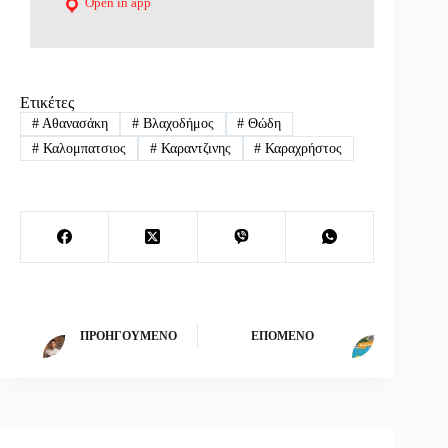
Open in app
Ετικέτες
#
Αθανασάκη
#
Βλαχοδήμος
#
Θώδη
#
Καλομπατσιος
#
Καραντζινης
#
Καραχρήστος
ΠΡΟΗΓΟΎΜΕΝΟ
ΕΠΌΜΕΝΟ