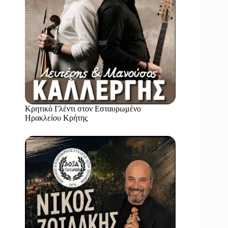
Κρητικό Γλέντι στον Εσταυρωμένο
Ηρακλείου Κρήτης