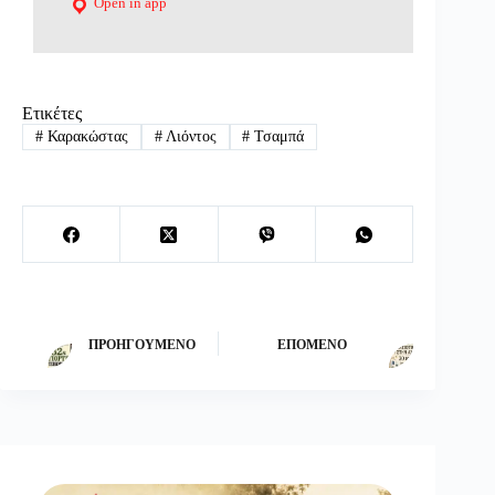
Open in app
Ετικέτες
#
Καρακώστας
#
Λιόντος
#
Τσαμπά
ΠΡΟΗΓΟΎΜΕΝΟ
ΕΠΌΜΕΝΟ