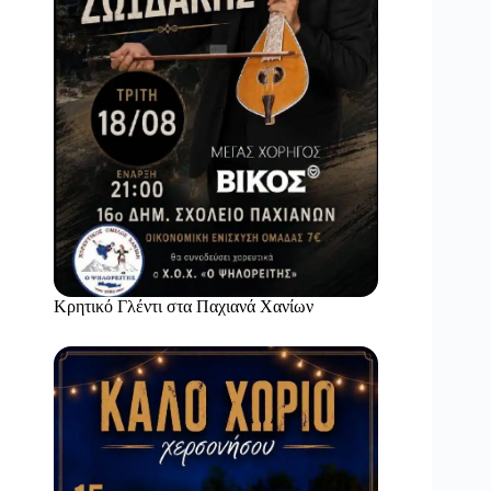
Κρητικό Γλέντι στα Παχιανά Χανίων