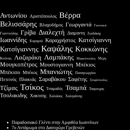
Βέρρα
Αντωνίου
Αριστόπουλος
Βελισσάρης
Γεωργαντά
Βλαχοδήμος
Γιαννακά
Διαλεχτή
Γρίβα
Διαμαντη
Γιαννούλης
Ζωιδάκης
Ιωαννίδης
Κατσίγιαννη
Καραχρήστος
Καραμπά
Καψάλης
Κοκκώνης
Κατσίγιαννης
Λαμπάκης
Λαζαράκη
Κούνας
Μερη
Μαρκόπουλος
Μουγκοπέτρος
Μουστογιαννη
Μπέκιος
Μπανιώτης
Μπέκιου
Μπέκος
Παπαγεωργίου
Σαραβάκου
Σαφέτης
Πλακιάς
Πετεινός
Σπυρόπουλος
Τσίκος
Τσαμπά
Τζίμας
Τσαμαδός
Τσαρουχας
Τσολακιδης
Χακτσης
Χαλιάσος
Χαλιγιάννης
Πρόσφατες δημοσιεύσεις
Παραδοσιακό Γλέντι στην Αμφιθέα Ιωαννίνων
7ο Αντάμωμα στο Δασοχώρι Γρεβενών