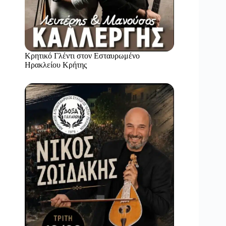
Κρητικό Γλέντι στον Εσταυρωμένο
Ηρακλείου Κρήτης