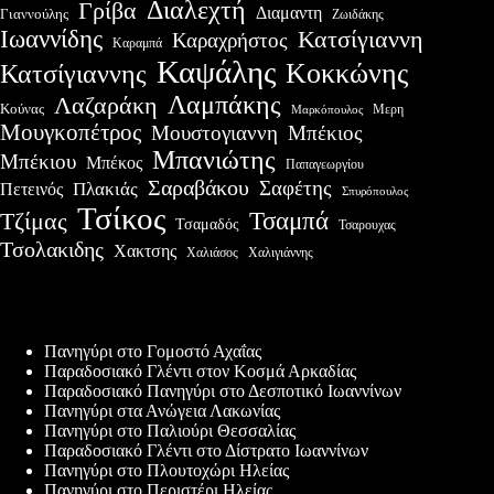
Διαλεχτή
Γρίβα
Διαμαντη
Γιαννούλης
Ζωιδάκης
Ιωαννίδης
Κατσίγιαννη
Καραχρήστος
Καραμπά
Καψάλης
Κοκκώνης
Κατσίγιαννης
Λαμπάκης
Λαζαράκη
Κούνας
Μερη
Μαρκόπουλος
Μουγκοπέτρος
Μουστογιαννη
Μπέκιος
Μπανιώτης
Μπέκιου
Μπέκος
Παπαγεωργίου
Σαραβάκου
Σαφέτης
Πλακιάς
Πετεινός
Σπυρόπουλος
Τσίκος
Τσαμπά
Τζίμας
Τσαμαδός
Τσαρουχας
Τσολακιδης
Χακτσης
Χαλιάσος
Χαλιγιάννης
Πρόσφατες δημοσιεύσεις
Πανηγύρι στο Γομοστό Αχαΐας
Παραδοσιακό Γλέντι στον Κοσμά Αρκαδίας
Παραδοσιακό Πανηγύρι στο Δεσποτικό Ιωαννίνων
Πανηγύρι στα Ανώγεια Λακωνίας
Πανηγύρι στο Παλιούρι Θεσσαλίας
Παραδοσιακό Γλέντι στο Δίστρατο Ιωαννίνων
Πανηγύρι στο Πλουτοχώρι Ηλείας
Πανηγύρι στο Περιστέρι Ηλείας