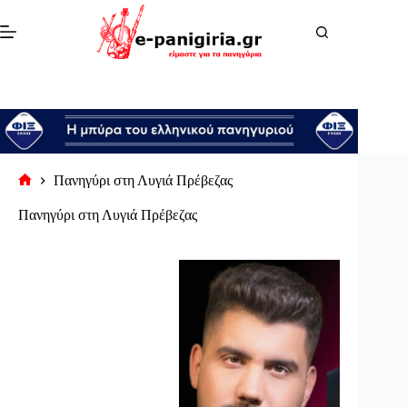
Μετάβαση
στο
περιεχόμενο
Πανηγύρι στη Λυγιά Πρέβεζας
Αρχική
σελίδα
Πανηγύρι στη Λυγιά Πρέβεζας