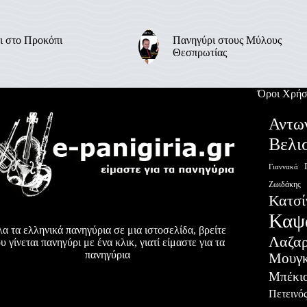
ι στο Προκόπι
Πανηγύρι στους Μύλους
Θεσπρωτίας
Όροι Χρήσ
Αντω
Βελι
Γιαννακά
Ζωιδάκης
Κατσί
Καψ
α τα ελληνικά πανηγύρια σε μια ιστοσελίδα, βρείτε
Λαζα
υ γίνεται πανηγύρι με ένα κλικ, γιατί είμαστε για τα
πανηγύρια
Μουγκ
Μπέκι
Πετεινό