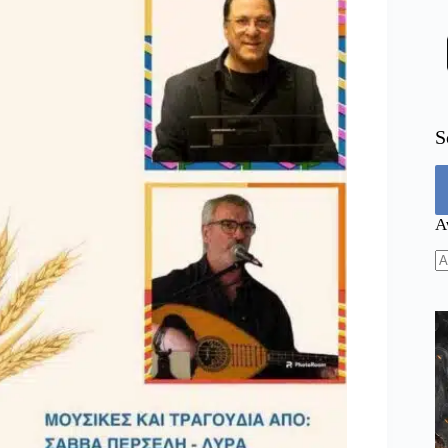
S
Α
N
re