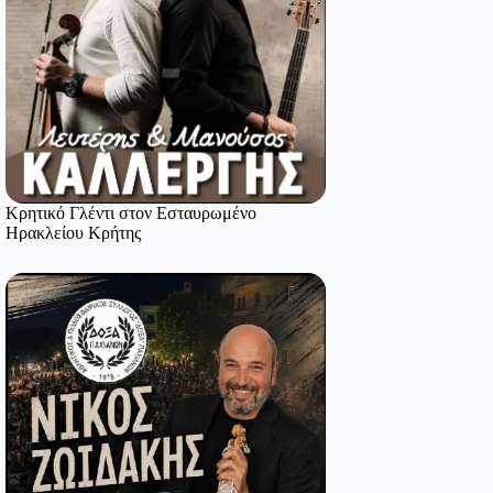
Κρητικό Γλέντι στον Εσταυρωμένο
Ηρακλείου Κρήτης