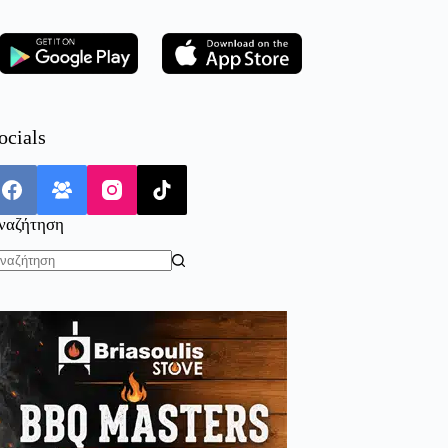
ocials
ναζήτηση
o
sults