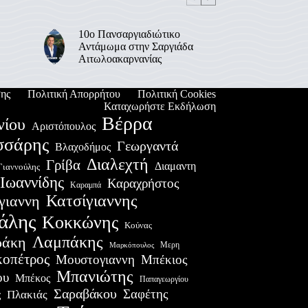
10ο Πανσαργιαδιώτικο
Αντάμωμα στην Σαργιάδα
Αιτωλοακαρνανίας
ης
Πολιτική Απορρήτου
Πολιτική Cookies
Καταχωρήστε Εκδήλωση
Βέρρα
νίου
Αριστόπουλος
σσάρης
Γεωργαντά
Βλαχοδήμος
Διαλεχτή
Γρίβα
Διαμαντη
Γιαννούλης
Ιωαννίδης
Καραχρήστος
Καραμπά
Κατσίγιαννης
γιαννη
άλης
Κοκκώνης
Κούνας
Λαμπάκης
ράκη
Μερη
Μαρκόπουλος
οπέτρος
Μουστογιαννη
Μπέκιος
Μπανιώτης
ου
Μπέκος
Παπαγεωργίου
Σαραβάκου
Σαφέτης
Πλακιάς
ς