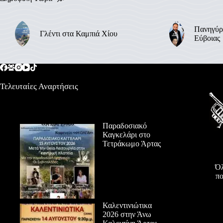
Πανηγύρ
Γλέντι στα Καμπιά Χίου
Εύβοιας
Τελευταίες Αναρτήσεις
Παραδοσιακό
Καγκελάρι στο
Τετράκωμο Άρτας
Όλ
πο
Καλεντινιώτικα
2026 στην Άνω