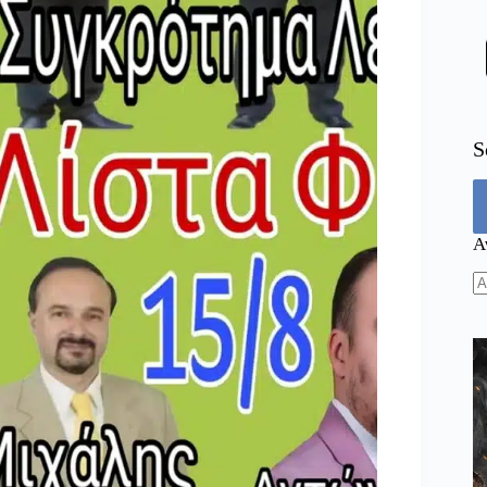
S
Α
N
re