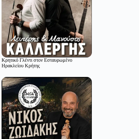
Κρητικό Γλέντι στον Εσταυρωμένο
Ηρακλείου Κρήτης