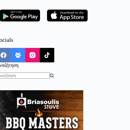
ocials
ναζήτηση
o
sults