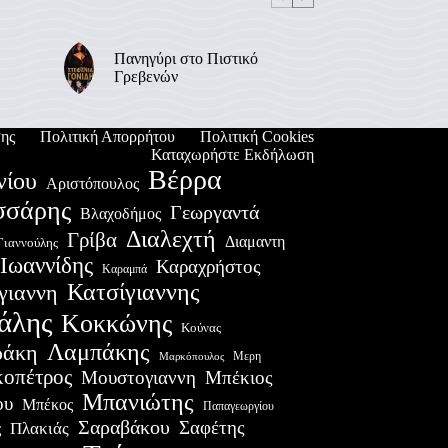
Πανηγύρι στο Πιστικό
Γρεβενών
ης
Πολιτική Απορρήτου
Πολιτική Cookies
Καταχωρήστε Εκδήλωση
Βέρρα
νίου
Αριστόπουλος
σσάρης
Γεωργαντά
Βλαχοδήμος
Διαλεχτή
Γρίβα
Διαμαντη
Γιαννούλης
Ιωαννίδης
Καραχρήστος
Καραμπά
Κατσίγιαννης
γιαννη
άλης
Κοκκώνης
Κούνας
Λαμπάκης
ράκη
Μερη
Μαρκόπουλος
οπέτρος
Μουστογιαννη
Μπέκιος
Μπανιώτης
ου
Μπέκος
Παπαγεωργίου
Σαραβάκου
Σαφέτης
Πλακιάς
ς