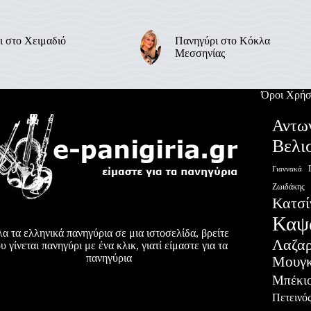
ι στο Χειμαδιό
Πανηγύρι στο Κόκλα
Μεσσηνίας
Όροι Χρήσ
Αντω
Βελι
Γιαννακά
Ζωιδάκης
Κατσί
Καψ
α τα ελληνικά πανηγύρια σε μια ιστοσελίδα, βρείτε
Λαζα
υ γίνεται πανηγύρι με ένα κλικ, γιατί είμαστε για τα
πανηγύρια
Μουγκ
Μπέκι
Πετεινό