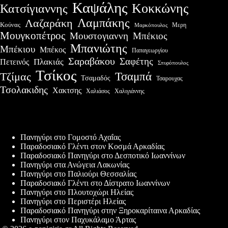
Καψάλης
Κοκκώνης
Κατσίγιαννης
Λαμπάκης
Λαζαράκη
Κούνας
Μερη
Μαρκόπουλος
Μουγκοπέτρος
Μουστογιαννη
Μπέκιος
Μπανιώτης
Μπέκιου
Μπέκος
Παπαγεωργίου
Σαραβάκου
Σαφέτης
Πλακιάς
Πετεινός
Σπυρόπουλος
Τσίκος
Τσαμπά
Τζίμας
Τσαμαδός
Τσαρουχας
Τσολακιδης
Χακτσης
Χαλιάσος
Χαλιγιάννης
Πρόσφατες δημοσιεύσεις
Πανηγύρι στο Γομοστό Αχαΐας
Παραδοσιακό Γλέντι στον Κοσμά Αρκαδίας
Παραδοσιακό Πανηγύρι στο Δεσποτικό Ιωαννίνων
Πανηγύρι στα Ανώγεια Λακωνίας
Πανηγύρι στο Παλιούρι Θεσσαλίας
Παραδοσιακό Γλέντι στο Δίστρατο Ιωαννίνων
Πανηγύρι στο Πλουτοχώρι Ηλείας
Πανηγύρι στο Περιστέρι Ηλείας
Παραδοσιακό Πανηγύρι στην Ξηροκαρίταινα Αρκαδίας
Πανηγύρι στον Παχυκάλαμο Άρτας