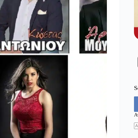
S
Α
N
re