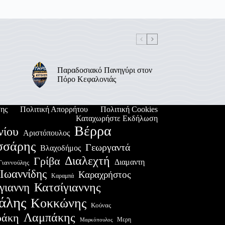
Παραδοσιακό Πανηγύρι στον
Πόρο Κεφαλονιάς
ης
Πολιτική Απορρήτου
Πολιτική Cookies
Καταχωρήστε Εκδήλωση
Βέρρα
νίου
Αριστόπουλος
σσάρης
Γεωργαντά
Βλαχοδήμος
Διαλεχτή
Γρίβα
Διαμαντη
Γιαννούλης
Ιωαννίδης
Καραχρήστος
Καραμπά
Κατσίγιαννης
γιαννη
άλης
Κοκκώνης
Κούνας
Λαμπάκης
ράκη
Μερη
Μαρκόπουλος