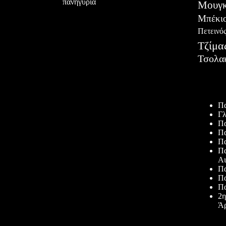
πανηγύρια
Μουγκ
Μπέκι
Πετεινό
Τζίμα
Τσολα
Πρόσφατ
Πα
Γλ
Πα
Πα
Πα
Πα
Αι
Πα
Πα
Πα
2η
Άρ