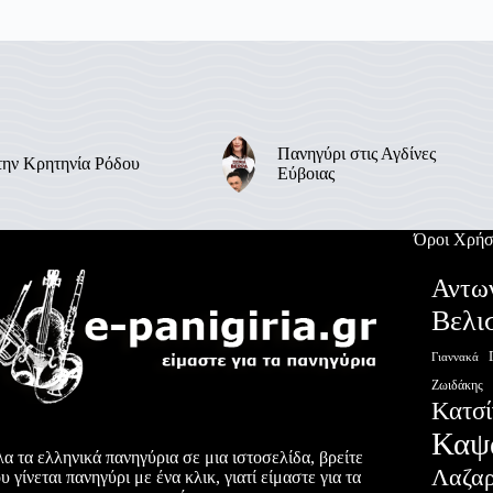
Πανηγύρι στις Αγδίνες
την Κρητηνία Ρόδου
Εύβοιας
Όροι Χρήσ
Αντω
Βελι
Γιαννακά
Ζωιδάκης
Κατσί
Καψ
α τα ελληνικά πανηγύρια σε μια ιστοσελίδα, βρείτε
Λαζα
υ γίνεται πανηγύρι με ένα κλικ, γιατί είμαστε για τα