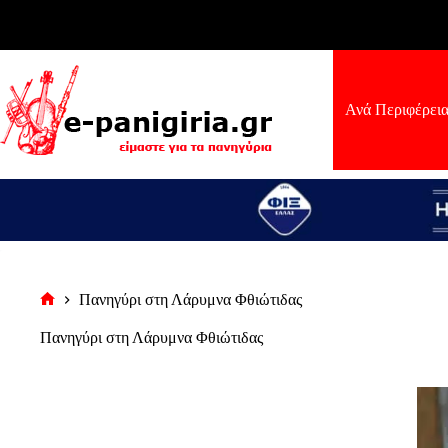
Μετάβαση
στο
περιεχόμενο
Ανά Περιφέρει
Πανηγύρι στη Λάρυμνα Φθιώτιδας
Αρχική
σελίδα
Πανηγύρι στη Λάρυμνα Φθιώτιδας