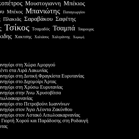
οπέτρος
Μουστογιαννη
Μπέκιος
Μπανιώτης
ου
Μπέκος
Παπαγεωργίου
Σαραβάκου
Σαφέτης
Πλακιάς
ς
Τσίκος
Τσαμπά
ς
Τσαμαδός
Τσαρουχας
κιδης
Χακτσης
Χαλιάσος
Χαλιγιάννης
Χαραμή
ες δημοσιεύσεις
νηγύρι στη Χώρα Αμοργού
έντι στα Λιρά Λακωνίας
νηγύρι στη Δυτική Φραγκίστα Ευρυτανίας
νηγύρι στο Διχομοίρι Άρτας
νηγύρι στη Χρύσω Ευρυτανίας
νηγύρι στην Άνω Χρυσοβίτσα
τωλοακαρνανίας
νηγύρι στο Πετροβούνι Ιωαννίνων
νηγύρι στον Άγιο Λέοντα Ζακύνθου
νηγύρι στον Αστακό Αιτωλοακαρνανίας
 Γιορτή Χορού και Παράδοσης στη Ροδαυγή
τας