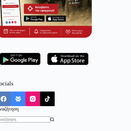
ocials
ναζήτηση
o
sults