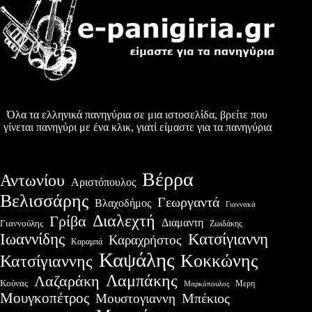
Όλα τα ελληνικά πανηγύρια σε μια ιστοσελίδα, βρείτε που
γίνεται πανηγύρι με ένα κλικ, γιατί είμαστε για τα πανηγύρια
Βέρρα
Αντωνίου
Αριστόπουλος
Βελισσάρης
Γεωργαντά
Βλαχοδήμος
Γιαννακά
Διαλεχτή
Γρίβα
Διαμαντη
Γιαννούλης
Ζωιδάκης
Ιωαννίδης
Κατσίγιαννη
Καραχρήστος
Καραμπά
Καψάλης
Κοκκώνης
Κατσίγιαννης
Λαμπάκης
Λαζαράκη
Κούνας
Μερη
Μαρκόπουλος
Μουγκοπέτρος
Μουστογιαννη
Μπέκιος