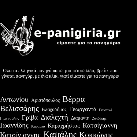
Όλα τα ελληνικά πανηγύρια σε μια ιστοσελίδα, βρείτε που
γίνεται πανηγύρι με ένα κλικ, γιατί είμαστε για τα πανηγύρια
Βέρρα
Αντωνίου
Αριστόπουλος
Βελισσάρης
Γεωργαντά
Βλαχοδήμος
Γιαννακά
Διαλεχτή
Γρίβα
Διαμαντη
Γιαννούλης
Ζωιδάκης
Ιωαννίδης
Κατσίγιαννη
Καραχρήστος
Καραμπά
Καψάλης
Κοκκώνης
Κατσίγιαννης