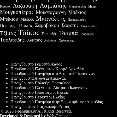
Λαμπάκης
Λαζαράκη
Κούνας
Μερη
Μαρκόπουλος
Μουγκοπέτρος
Μουστογιαννη
Μπέκιος
Μπανιώτης
Μπέκιου
Μπέκος
Παπαγεωργίου
Σαραβάκου
Σαφέτης
Πλακιάς
Πετεινός
Σπυρόπουλος
Τσίκος
Τσαμπά
Τζίμας
Τσαμαδός
Τσαρουχας
Τσολακιδης
Χακτσης
Χαλιάσος
Χαλιγιάννης
Πρόσφατες δημοσιεύσεις
Πανηγύρι στο Γομοστό Αχαΐας
Παραδοσιακό Γλέντι στον Κοσμά Αρκαδίας
Παραδοσιακό Πανηγύρι στο Δεσποτικό Ιωαννίνων
Πανηγύρι στα Ανώγεια Λακωνίας
Πανηγύρι στο Παλιούρι Θεσσαλίας
Παραδοσιακό Γλέντι στο Δίστρατο Ιωαννίνων
Πανηγύρι στο Πλουτοχώρι Ηλείας
Πανηγύρι στο Περιστέρι Ηλείας
Παραδοσιακό Πανηγύρι στην Ξηροκαρίταινα Αρκαδίας
Πανηγύρι στον Παχυκάλαμο Άρτας
© 2026 e-panigiria.gr All Rights Reserved.
Developed & Designed by
Web-Creator